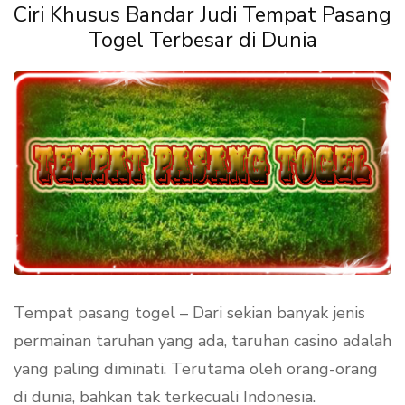
Ciri Khusus Bandar Judi Tempat Pasang
Togel Terbesar di Dunia
Tempat pasang togel – Dari sekian banyak jenis
permainan taruhan yang ada, taruhan casino adalah
yang paling diminati. Terutama oleh orang-orang
di dunia, bahkan tak terkecuali Indonesia.