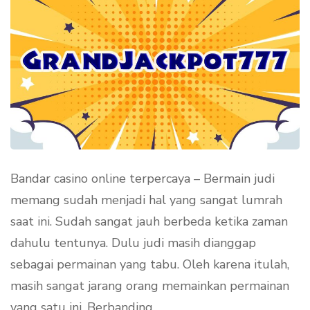
Bandar casino online terpercaya – Bermain judi
memang sudah menjadi hal yang sangat lumrah
saat ini. Sudah sangat jauh berbeda ketika zaman
dahulu tentunya. Dulu judi masih dianggap
sebagai permainan yang tabu. Oleh karena itulah,
masih sangat jarang orang memainkan permainan
yang satu ini. Berbanding …