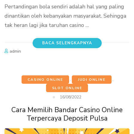
Pertandingan bola sendiri adalah hal yang paling
dinantikan oleh kebanyakan masyarakat. Sehingga
tak heran lagi jika taruhan casino …
BACA SELENGKAPNYA
admin
CASINO ONLINE
,
JUDI ONLINE
,
SLOT ONLINE
16/08/2022
Cara Memilih Bandar Casino Online
Terpercaya Deposit Pulsa