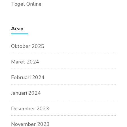
Togel Online
Arsip
Oktober 2025
Maret 2024
Februari 2024
Januari 2024
Desember 2023
November 2023