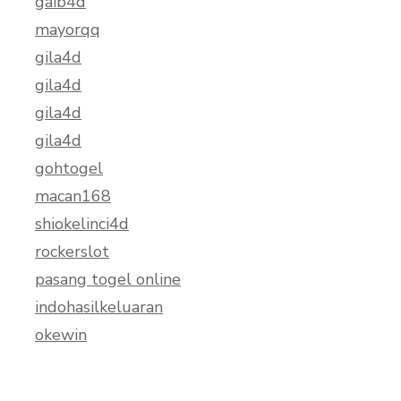
gaib4d
mayorqq
gila4d
gila4d
gila4d
gila4d
gohtogel
macan168
shiokelinci4d
rockerslot
pasang togel online
indohasilkeluaran
okewin