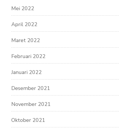
Mei 2022
April 2022
Maret 2022
Februari 2022
Januari 2022
Desember 2021
November 2021
Oktober 2021