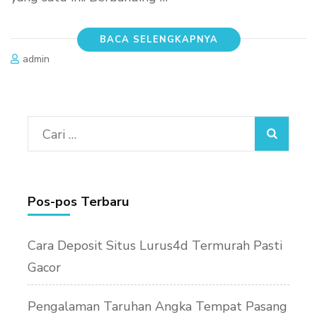
BACA SELENGKAPNYA
admin
Cari
untuk:
Pos-pos Terbaru
Cara Deposit Situs Lurus4d Termurah Pasti
Gacor
Pengalaman Taruhan Angka Tempat Pasang