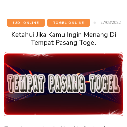
27/08/2022
JUDI ONLINE
,
TOGEL ONLINE
Ketahui Jika Kamu Ingin Menang Di
Tempat Pasang Togel