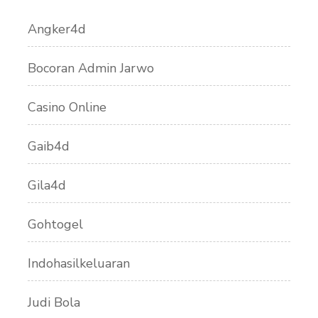
Angker4d
Bocoran Admin Jarwo
Casino Online
Gaib4d
Gila4d
Gohtogel
Indohasilkeluaran
Judi Bola