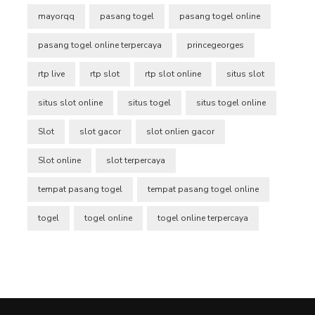
mayorqq
pasang togel
pasang togel online
pasang togel online terpercaya
princegeorges
rtp live
rtp slot
rtp slot online
situs slot
situs slot online
situs togel
situs togel online
Slot
slot gacor
slot onlien gacor
Slot online
slot terpercaya
tempat pasang togel
tempat pasang togel online
togel
togel online
togel online terpercaya