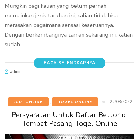
Mungkin bagi kalian yang belum pernah
memainkan jenis taruhan ini, kalian tidak bisa
merasakan bagaimana sensasi keseruannya.
Dengan berkembangnya zaman sekarang ini, kalian
sudah …
BACA SELENGKAPNYA
admin
22/09/2022
JUDI ONLINE
,
TOGEL ONLINE
Persyaratan Untuk Daftar Bettor di
Tempat Pasang Togel Online