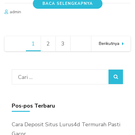
BACA SELENGKAPNYA
admin
Paginasi
1
Halaman
2
Halaman
3
Halaman
Berikutnya
pos
Cari
untuk:
Pos-pos Terbaru
Cara Deposit Situs Lurus4d Termurah Pasti
Gacor