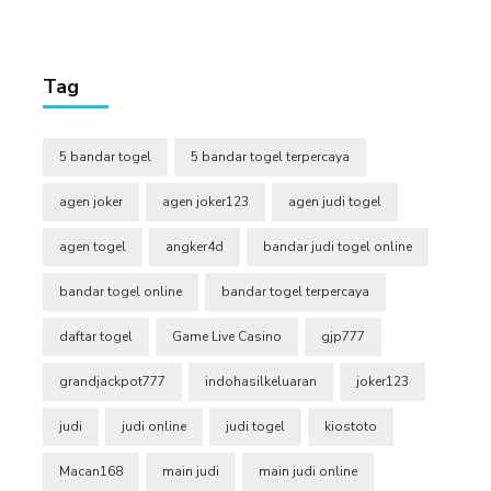
Tag
5 bandar togel
5 bandar togel terpercaya
agen joker
agen joker123
agen judi togel
agen togel
angker4d
bandar judi togel online
bandar togel online
bandar togel terpercaya
daftar togel
Game Live Casino
gjp777
grandjackpot777
indohasilkeluaran
joker123
judi
judi online
judi togel
kiostoto
Macan168
main judi
main judi online