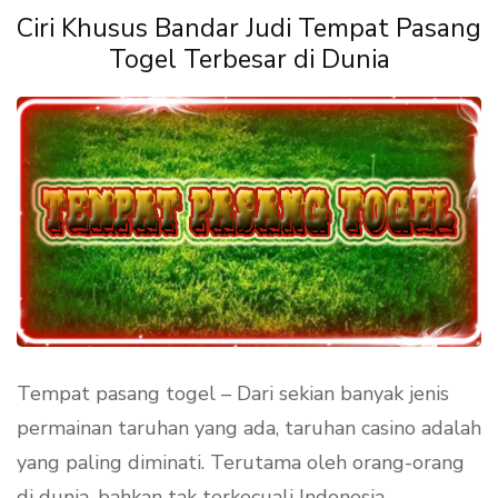
Ciri Khusus Bandar Judi Tempat Pasang
Togel Terbesar di Dunia
Tempat pasang togel – Dari sekian banyak jenis
permainan taruhan yang ada, taruhan casino adalah
yang paling diminati. Terutama oleh orang-orang
di dunia, bahkan tak terkecuali Indonesia.