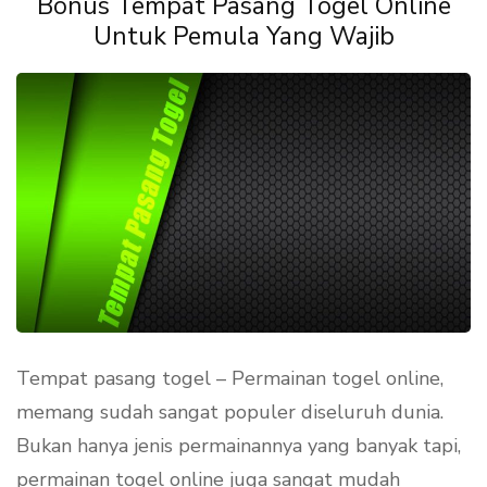
Bonus Tempat Pasang Togel Online
Untuk Pemula Yang Wajib
Tempat pasang togel – Permainan togel online,
memang sudah sangat populer diseluruh dunia.
Bukan hanya jenis permainannya yang banyak tapi,
permainan togel online juga sangat mudah