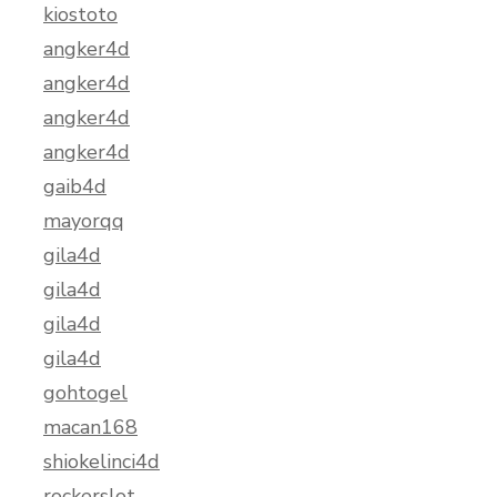
kiostoto
angker4d
angker4d
angker4d
angker4d
gaib4d
mayorqq
gila4d
gila4d
gila4d
gila4d
gohtogel
macan168
shiokelinci4d
rockerslot