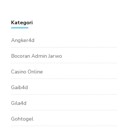
Kategori
Angker4d
Bocoran Admin Jarwo
Casino Online
Gaib4d
Gila4d
Gohtogel