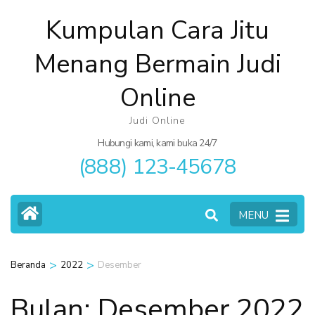
Lompat
Kumpulan Cara Jitu
ke
konten
Menang Bermain Judi
(Tekan
Online
Enter)
Judi Online
Hubungi kami, kami buka 24/7
(888) 123-45678
MENU
>
>
Beranda
2022
Desember
Bulan:
Desember 2022