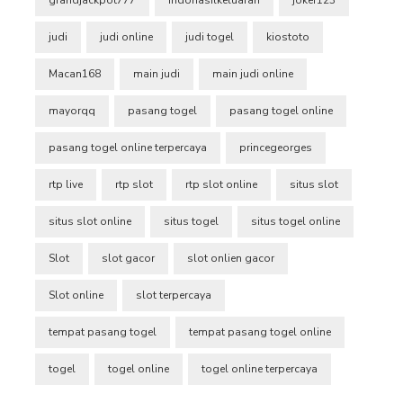
grandjackpot777
indohasilkeluaran
joker123
judi
judi online
judi togel
kiostoto
Macan168
main judi
main judi online
mayorqq
pasang togel
pasang togel online
pasang togel online terpercaya
princegeorges
rtp live
rtp slot
rtp slot online
situs slot
situs slot online
situs togel
situs togel online
Slot
slot gacor
slot onlien gacor
Slot online
slot terpercaya
tempat pasang togel
tempat pasang togel online
togel
togel online
togel online terpercaya