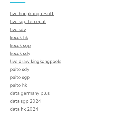
live hongkong result
live sgp tercepat
live sdy
kocok hk
kocok sgp
kocok sdy
live draw kingkongpools
paito sdy
paito sgp
paito hk
data germany plus
data sgp 2024
data hk 2024