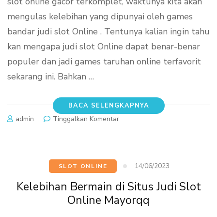
slot online gacor terkomplet, waktunya kita akan
mengulas kelebihan yang dipunyai oleh games
bandar judi slot Online . Tentunya kalian ingin tahu
kan mengapa judi slot Online dapat benar-benar
populer dan jadi games taruhan online terfavorit
sekarang ini. Bahkan …
BACA SELENGKAPNYA
pada
admin
Tinggalkan Komentar
4
Kelebihan
Permainan
Judi
14/06/2023
SLOT ONLINE
Slot
Online
Kelebihan Bermain di Situs Judi Slot
Situs
Online Mayorqq
Macan168