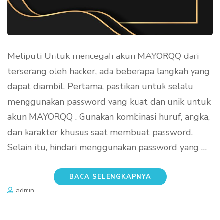
Meliputi Untuk mencegah akun MAYORQQ dari
terserang oleh hacker, ada beberapa langkah yang
dapat diambil. Pertama, pastikan untuk selalu
menggunakan password yang kuat dan unik untuk
akun MAYORQQ . Gunakan kombinasi huruf, angka,
dan karakter khusus saat membuat password.
Selain itu, hindari menggunakan password yang …
BACA SELENGKAPNYA
admin