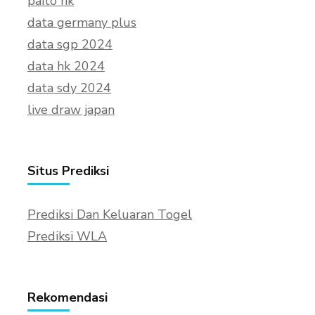
paito hk
data germany plus
data sgp 2024
data hk 2024
data sdy 2024
live draw japan
Situs Prediksi
Prediksi Dan Keluaran Togel
Prediksi WLA
Rekomendasi