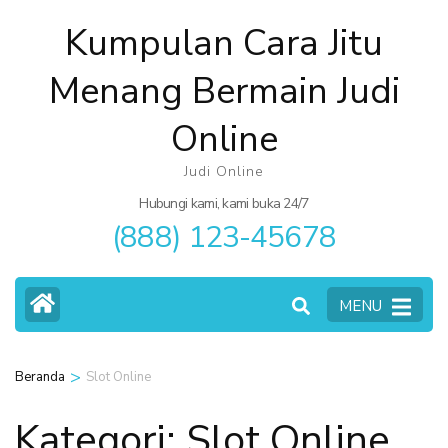
Lompat
Kumpulan Cara Jitu
ke
konten
Menang Bermain Judi
(Tekan
Online
Enter)
Judi Online
Hubungi kami, kami buka 24/7
(888) 123-45678
MENU
>
Beranda
Slot Online
Kategori:
Slot Online