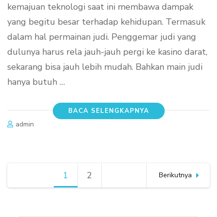
kemajuan teknologi saat ini membawa dampak
yang begitu besar terhadap kehidupan. Termasuk
dalam hal permainan judi. Penggemar judi yang
dulunya harus rela jauh-jauh pergi ke kasino darat,
sekarang bisa jauh lebih mudah. Bahkan main judi
hanya butuh …
BACA SELENGKAPNYA
admin
Paginasi
1
Halaman
2
Halaman
Berikutnya
pos