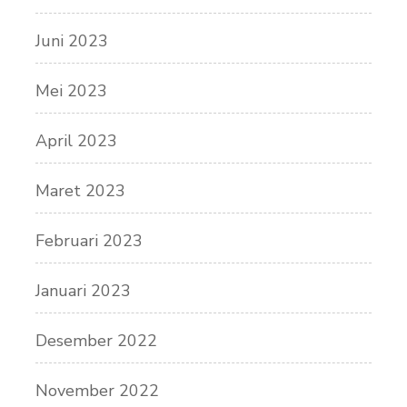
Juni 2023
Mei 2023
April 2023
Maret 2023
Februari 2023
Januari 2023
Desember 2022
November 2022