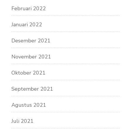
Februari 2022
Januari 2022
Desember 2021
November 2021
Oktober 2021
September 2021
Agustus 2021
Juli 2021