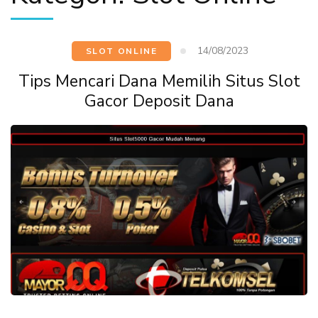
14/08/2023
SLOT ONLINE
Tips Mencari Dana Memilih Situs Slot
Gacor Deposit Dana