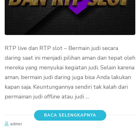
RTP live dan RTP slot – Bermain judi secara
daring saat ini menjadi pilihan aman dan tepat oleh
mereka yang menyukai kegiatan judi. Selain karena
aman, bermain judi daring juga bisa Anda lakukan
kapan saja. Keuntungannya sendiri tak kalah dari
permainan judi offline atau judi …
BACA SELENGKAPNYA
admin