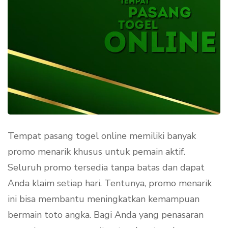
Tempat pasang togel online memiliki banyak
promo menarik khusus untuk pemain aktif.
Seluruh promo tersedia tanpa batas dan dapat
Anda klaim setiap hari. Tentunya, promo menarik
ini bisa membantu meningkatkan kemampuan
bermain toto angka. Bagi Anda yang penasaran