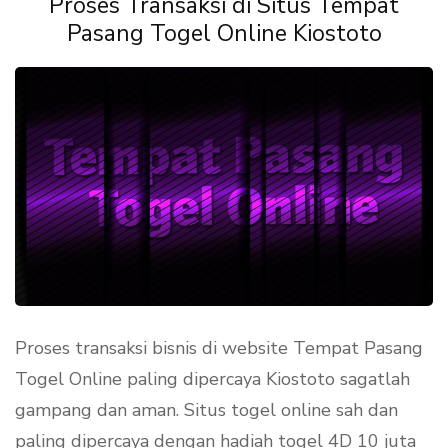
Proses Transaksi di Situs Tempat
Asli
Pasang Togel Online Kiostoto
Membayar
Proses transaksi bisnis di website Tempat Pasang
Togel Online paling dipercaya Kiostoto sagatlah
gampang dan aman. Situs togel online sah dan
paling dipercaya dengan hadiah togel 4D 10 juta