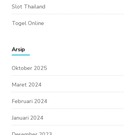
Slot Thailand
Togel Online
Arsip
Oktober 2025
Maret 2024
Februari 2024
Januari 2024
Desember 2023