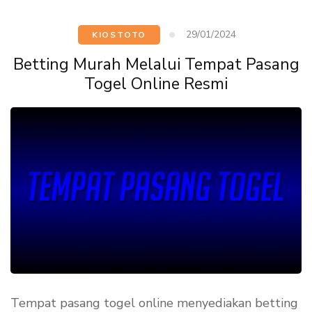
Tempat
Pasang
29/01/2024
KIOSTOTO
Togel
Online
Betting Murah Melalui Tempat Pasang
Terpercaya
Togel Online Resmi
Tempat pasang togel online menyediakan betting