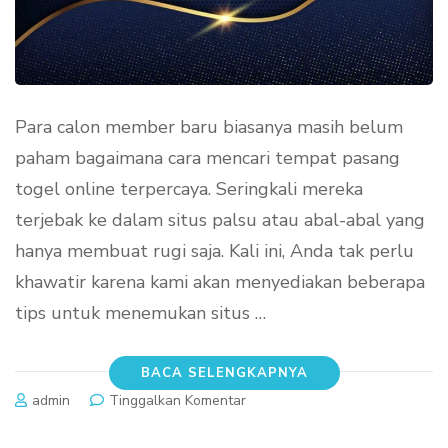
Para calon member baru biasanya masih belum
paham bagaimana cara mencari tempat pasang
togel online terpercaya. Seringkali mereka
terjebak ke dalam situs palsu atau abal-abal yang
hanya membuat rugi saja. Kali ini, Anda tak perlu
khawatir karena kami akan menyediakan beberapa
tips untuk menemukan situs …
BACA SELENGKAPNYA
pada
admin
Tinggalkan Komentar
Tips
Mencari