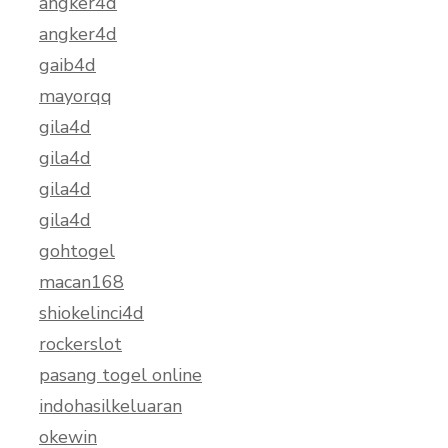
angker4d
angker4d
gaib4d
mayorqq
gila4d
gila4d
gila4d
gila4d
gohtogel
macan168
shiokelinci4d
rockerslot
pasang togel online
indohasilkeluaran
okewin