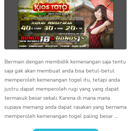
Bermain dengan membidik kemenangan saja tentu
saja gak akan membuat anda bisa betul-betul
memperoleh kemenangan togel itu, tetapi anda
justru dapat memperoleh rugi yang yang dapat
termasuk besar sekali. Karena di mana mana
supaya memang anda dapat rasakan yang bernama
memperoleh kemenangan togel paling besar …