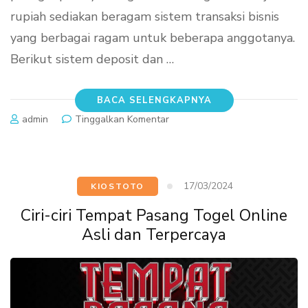
rupiah sediakan beragam sistem transaksi bisnis
yang berbagai ragam untuk beberapa anggotanya.
Berikut sistem deposit dan …
BACA SELENGKAPNYA
pada
admin
Tinggalkan Komentar
Proses
Transaksi
di
Situs
17/03/2024
KIOSTOTO
Tempat
Pasang
Ciri-ciri Tempat Pasang Togel Online
Togel
Asli dan Terpercaya
Online
Kiostoto