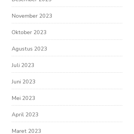
November 2023
Oktober 2023
Agustus 2023
Juli 2023
Juni 2023
Mei 2023
April 2023
Maret 2023