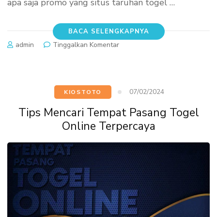
apa saja promo yang situs taruhan togel …
BACA SELENGKAPNYA
pada
admin
Tinggalkan Komentar
Promo
Menarik
Tempat
Pasang
07/02/2024
KIOSTOTO
Togel
Online
Tips Mencari Tempat Pasang Togel
Terpercaya
Online Terpercaya