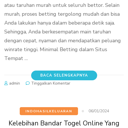
atau taruhan murah untuk seluruh bettor. Selain
murah, proses betting tergolong mudah dan bisa
Anda lakukan hanya dalam beberapa detik saja.
Sehingga, Anda berkesempatan main taruhan
dengan cepat, nyaman dan mendapatkan peluang
winrate tinggi. Minimal Betting dalam Situs
Tempat …
BACA SELENGKAPNYA
pada
admin
Tinggalkan Komentar
Betting
Murah
Melalui
Tempat
06/01/2024
INDOHASILKELUARAN
Pasang
Togel
Kelebihan Bandar Togel Online Yang
Online