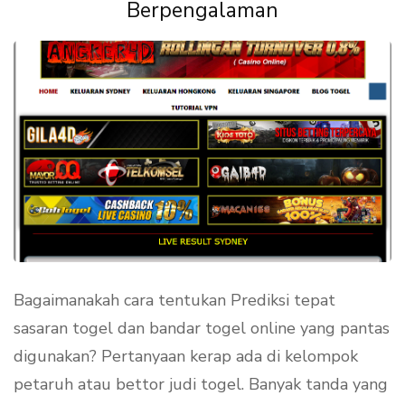
Berpengalaman
Resmi
Bagaimanakah cara tentukan Prediksi tepat
sasaran togel dan bandar togel online yang pantas
digunakan? Pertanyaan kerap ada di kelompok
petaruh atau bettor judi togel. Banyak tanda yang