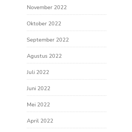
November 2022
Oktober 2022
September 2022
Agustus 2022
Juli 2022
Juni 2022
Mei 2022
April 2022