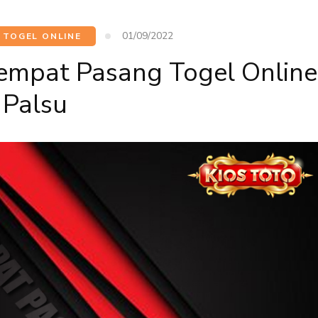
01/09/2022
TOGEL ONLINE
Tempat Pasang Togel Online
Palsu