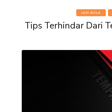
JUDI BOLA
,
Tips Terhindar Dari 