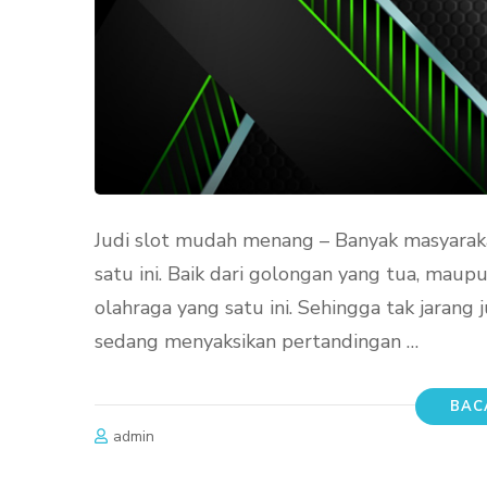
Judi slot mudah menang – Banyak masyaraka
satu ini. Baik dari golongan yang tua, m
olahraga yang satu ini. Sehingga tak jaran
sedang menyaksikan pertandingan …
BAC
admin