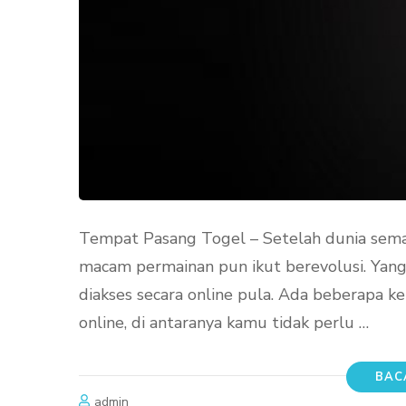
Tempat Pasang Togel – Setelah dunia sema
macam permainan pun ikut berevolusi. Yang t
diakses secara online pula. Ada beberapa k
online, di antaranya kamu tidak perlu …
BAC
admin