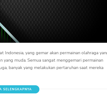
t Indonesia, yang gemar akan permainan olahraga yan
aupun yang muda. Semua sangat menggemari permainan
g juga, banyak yang melakukan pertaruhan saat mereka
A SELENGKAPNYA