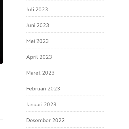
Juli 2023
Juni 2023
Mei 2023
April 2023
Maret 2023
Februari 2023
Januari 2023
Desember 2022