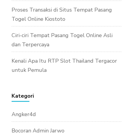
Proses Transaksi di Situs Tempat Pasang
Togel Online Kiostoto
Ciri-ciri Tempat Pasang Togel Online Asli
dan Terpercaya
Kenali Apa Itu RTP Slot Thailand Tergacor
untuk Pemula
Kategori
Angker4d
Bocoran Admin Jarwo