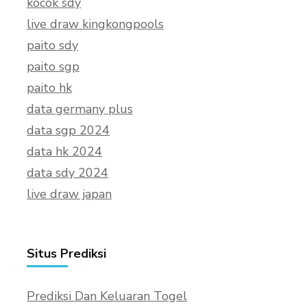
kocok sdy
live draw kingkongpools
paito sdy
paito sgp
paito hk
data germany plus
data sgp 2024
data hk 2024
data sdy 2024
live draw japan
Situs Prediksi
Prediksi Dan Keluaran Togel