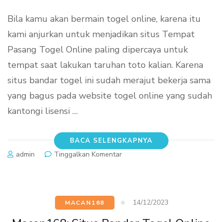
Bila kamu akan bermain togel online, karena itu
kami anjurkan untuk menjadikan situs Tempat
Pasang Togel Online paling dipercaya untuk
tempat saat lakukan taruhan toto kalian. Karena
situs bandar togel ini sudah merajut bekerja sama
yang bagus pada website togel online yang sudah
kantongi lisensi …
BACA SELENGKAPNYA
pada
admin
Tinggalkan Komentar
Situs
Tempat
Pasang
Togel
14/12/2023
MACAN168
Online
Terbesar