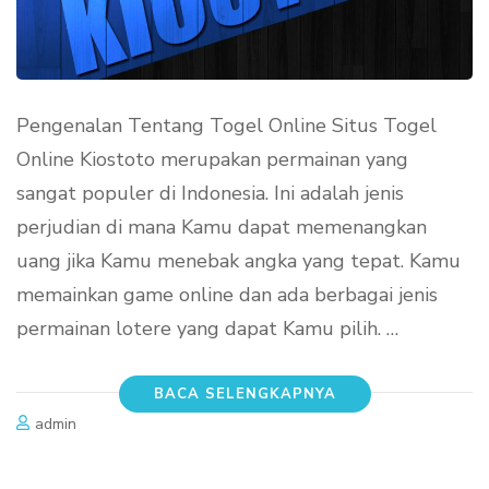
Pengenalan Tentang Togel Online Situs Togel
Online Kiostoto merupakan permainan yang
sangat populer di Indonesia. Ini adalah jenis
perjudian di mana Kamu dapat memenangkan
uang jika Kamu menebak angka yang tepat. Kamu
memainkan game online dan ada berbagai jenis
permainan lotere yang dapat Kamu pilih. …
BACA SELENGKAPNYA
admin