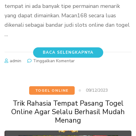
tempat ini ada banyak tipe permainan menarik
yang dapat dimainkan. Macan168 secara luas
dikenali sebagai bandar judi slots online dan togel
…
BACA SELENGKAPNYA
pada
admin
Tinggalkan Komentar
Macan168:
Situs
Bandar
Togel
09/12/2023
TOGEL ONLINE
Online
Pasaran
Trik Rahasia Tempat Pasang Togel
Terlengkap
Online Agar Selalu Berhasil Mudah
Menang