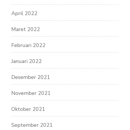
April 2022
Maret 2022
Februari 2022
Januari 2022
Desember 2021
November 2021
Oktober 2021
September 2021