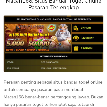
Macan168: Situs Bandar Togel Online
Di
Pasaran Terlengkap
Indonesia
Dengan
Pasaran
Togel
Resmi
WLA
Terbaik
2023
Peranan penting sebagai situs bandar togel online
untuk semuanya pasaran pasti membuat
Macan168 benar-benar bertanggung jawab. Bukan
hanya pasaran togel terkomplet saja, tetapi di