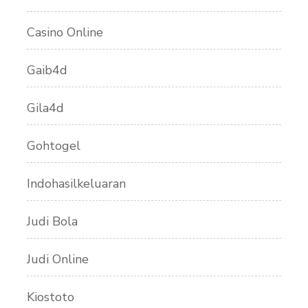
Casino Online
Gaib4d
Gila4d
Gohtogel
Indohasilkeluaran
Judi Bola
Judi Online
Kiostoto