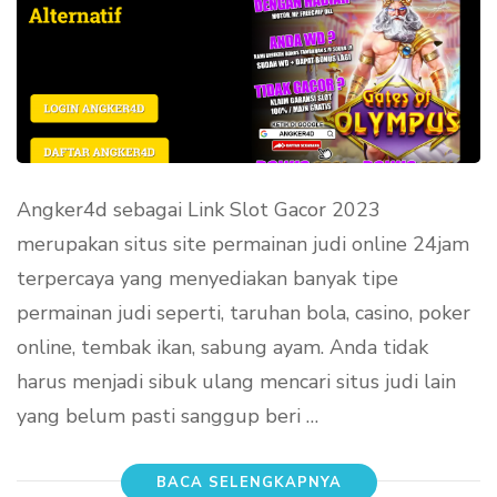
Tahun
2024
Angker4d sebagai Link Slot Gacor 2023
merupakan situs site permainan judi online 24jam
terpercaya yang menyediakan banyak tipe
permainan judi seperti, taruhan bola, casino, poker
online, tembak ikan, sabung ayam. Anda tidak
harus menjadi sibuk ulang mencari situs judi lain
yang belum pasti sanggup beri …
BACA SELENGKAPNYA