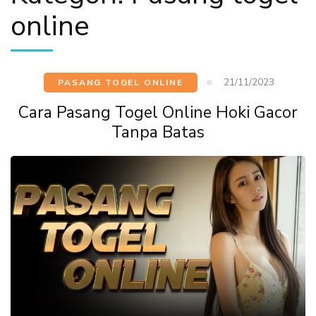
online
21/11/2023
PASANG TOGEL ONLINE
Cara Pasang Togel Online Hoki Gacor
Tanpa Batas