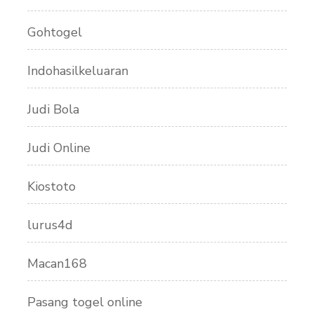
Gohtogel
Indohasilkeluaran
Judi Bola
Judi Online
Kiostoto
lurus4d
Macan168
Pasang togel online