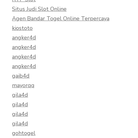
Situs Judi Slot Online
Agen Bandar Togel Online Terpercaya
kiostoto
angker4d
angker4d
angker4d
angker4d
gaib4d
mayorqq
gila4d
gila4d
gila4d
gila4d
gohtogel