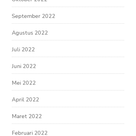
September 2022
Agustus 2022
Juli 2022
Juni 2022
Mei 2022
April 2022
Maret 2022
Februari 2022