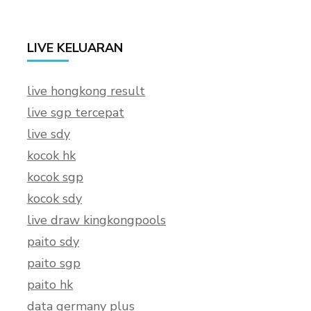
LIVE KELUARAN
live hongkong result
live sgp tercepat
live sdy
kocok hk
kocok sgp
kocok sdy
live draw kingkongpools
paito sdy
paito sgp
paito hk
data germany plus