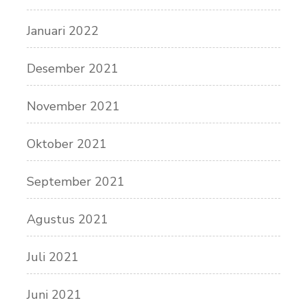
Januari 2022
Desember 2021
November 2021
Oktober 2021
September 2021
Agustus 2021
Juli 2021
Juni 2021