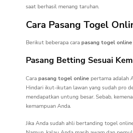
saat berhasil menang taruhan.
Cara Pasang Togel Onli
Berikut beberapa cara
pasang togel online
Pasang Betting Sesuai Ke
Cara
pasang togel online
pertama adalah A
Hindari ikut-ikutan lawan yang sudah pro 
mendapatkan untung besar. Sebab, kemenan
kemampuan Anda.
Jika Anda sudah ahli bertanding togel online
Namun, kalau Anda masih awam dan pemula, 