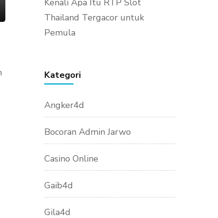
Kenali Apa Itu RTP Slot
Thailand Tergacor untuk
Pemula
n
Kategori
Angker4d
Bocoran Admin Jarwo
Casino Online
Gaib4d
Gila4d