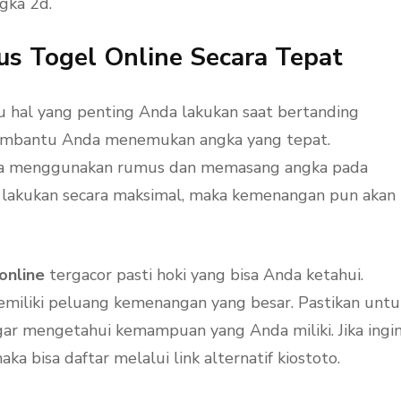
gka 2d.
s Togel Online Secara Tepat
u hal yang penting Anda lakukan saat bertanding
embantu Anda menemukan angka yang tepat.
da menggunakan rumus dan memasang angka pada
da lakukan secara maksimal, maka kemenangan pun akan
online
tergacor pasti hoki yang bisa Anda ketahui.
emiliki peluang kemenangan yang besar. Pastikan untu
gar mengetahui kemampuan yang Anda miliki. Jika ingi
 bisa daftar melalui link alternatif kiostoto.