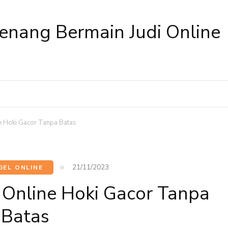
enang Bermain Judi Online
e Hoki Gacor Tanpa Batas
21/11/2023
GEL ONLINE
 Online Hoki Gacor Tanpa
Batas