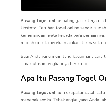
Pasang togel online
paling gacor terjamin 
kiostoto. Taruhan togel online sendiri sud
kemenangan nyata kepada para pemainnya. 
mudah untuk mereka mainkan, termasuk ol
Bagi Anda yang ingin tahu bagaimana cara to
simak ulasan lengkapnya berikut ini.
Apa Itu Pasang Togel O
Pasang togel online
merupakan salah satu
menebak angka. Tebak angka yang Anda laku