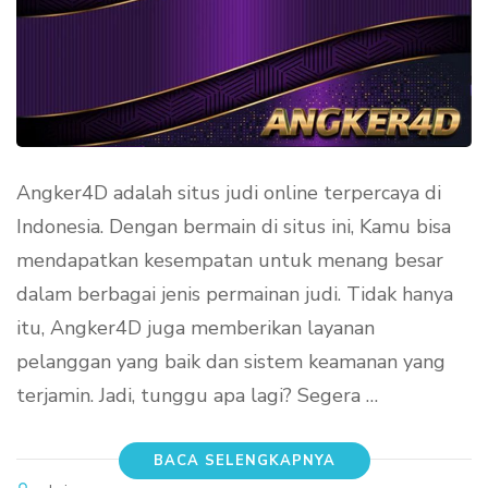
Angker4D adalah situs judi online terpercaya di
Indonesia. Dengan bermain di situs ini, Kamu bisa
mendapatkan kesempatan untuk menang besar
dalam berbagai jenis permainan judi. Tidak hanya
itu, Angker4D juga memberikan layanan
pelanggan yang baik dan sistem keamanan yang
terjamin. Jadi, tunggu apa lagi? Segera …
BACA SELENGKAPNYA