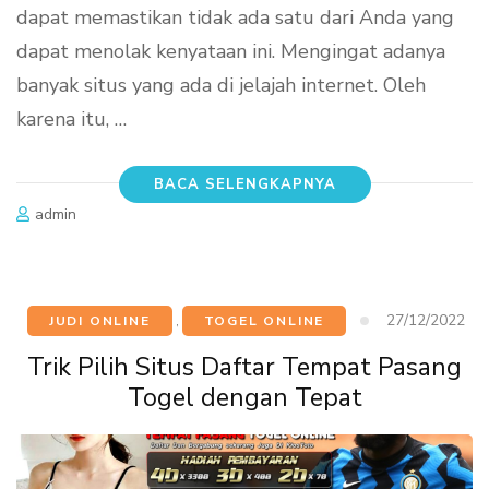
dapat memastikan tidak ada satu dari Anda yang
dapat menolak kenyataan ini. Mengingat adanya
banyak situs yang ada di jelajah internet. Oleh
karena itu, …
BACA SELENGKAPNYA
admin
27/12/2022
JUDI ONLINE
,
TOGEL ONLINE
Trik Pilih Situs Daftar Tempat Pasang
Togel dengan Tepat