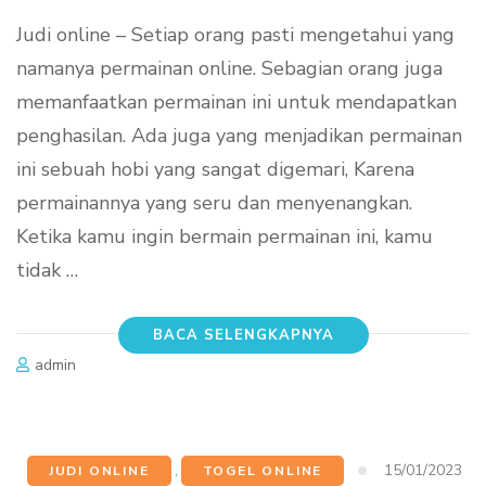
Judi online – Setiap orang pasti mengetahui yang
namanya permainan online. Sebagian orang juga
memanfaatkan permainan ini untuk mendapatkan
penghasilan. Ada juga yang menjadikan permainan
ini sebuah hobi yang sangat digemari, Karena
permainannya yang seru dan menyenangkan.
Ketika kamu ingin bermain permainan ini, kamu
tidak …
BACA SELENGKAPNYA
admin
15/01/2023
JUDI ONLINE
,
TOGEL ONLINE