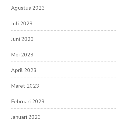
Agustus 2023
Juli 2023
Juni 2023
Mei 2023
April 2023
Maret 2023
Februari 2023
Januari 2023