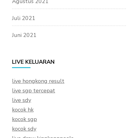
Agustus 2021
Juli 2021
Juni 2021
LIVE KELUARAN
live hongkong result
live sgp tercepat
live sdy
kocok hk
kocok sgp
kocok sdy