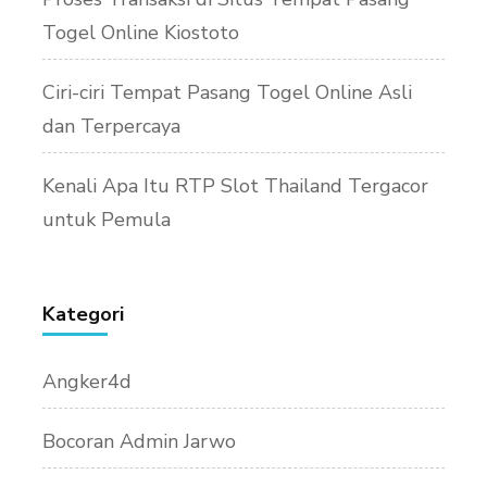
Togel Online Kiostoto
Ciri-ciri Tempat Pasang Togel Online Asli
dan Terpercaya
Kenali Apa Itu RTP Slot Thailand Tergacor
untuk Pemula
Kategori
Angker4d
Bocoran Admin Jarwo