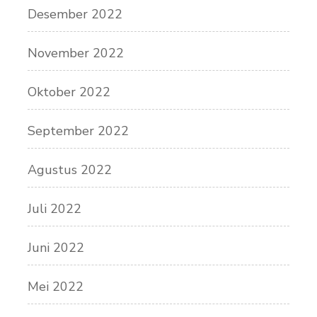
Desember 2022
November 2022
Oktober 2022
September 2022
Agustus 2022
Juli 2022
Juni 2022
Mei 2022