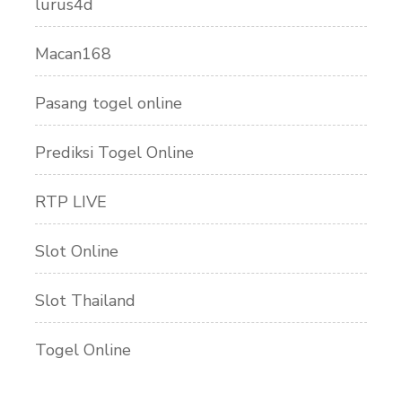
lurus4d
Macan168
Pasang togel online
Prediksi Togel Online
RTP LIVE
Slot Online
Slot Thailand
Togel Online