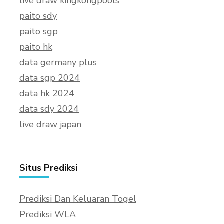
live draw kingkongpools
paito sdy
paito sgp
paito hk
data germany plus
data sgp 2024
data hk 2024
data sdy 2024
live draw japan
Situs Prediksi
Prediksi Dan Keluaran Togel
Prediksi WLA