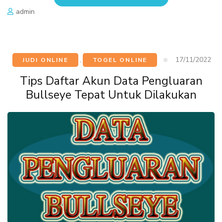
admin
17/11/2022
JUDI ONLINE
,
TOGEL ONLINE
Tips Daftar Akun Data Pengluaran
Bullseye Tepat Untuk Dilakukan