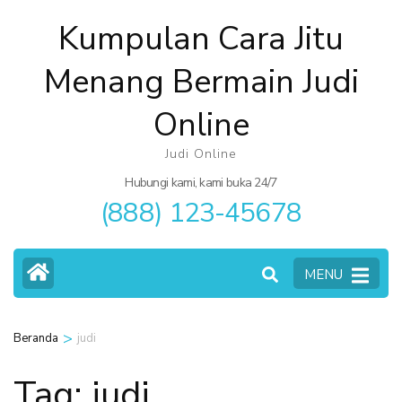
Lompat
Kumpulan Cara Jitu
ke
konten
Menang Bermain Judi
(Tekan
Online
Enter)
Judi Online
Hubungi kami, kami buka 24/7
(888) 123-45678
MENU
>
Beranda
judi
Tag:
judi