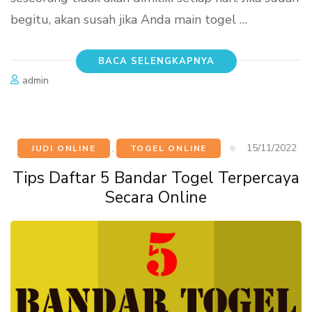
begitu, akan susah jika Anda main togel …
BACA SELENGKAPNYA
admin
15/11/2022
JUDI ONLINE
,
TOGEL ONLINE
Tips Daftar 5 Bandar Togel Terpercaya
Secara Online