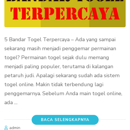
5 Bandar Togel Terpercaya – Ada yang sampai
sekarang masih menjadi penggemar permainan
togel? Permainan togel sejak dulu memang
menjadi paling populer, terutama di kalangan
petaruh judi. Apalagi sekarang sudah ada sistem
togel online. Makin tidak terbendung lagi
penggemarnya. Sebelum Anda main togel online,
ada …
BACA SELENGKAPNYA
admin