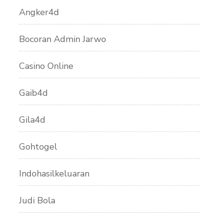
Angker4d
Bocoran Admin Jarwo
Casino Online
Gaib4d
Gila4d
Gohtogel
Indohasilkeluaran
Judi Bola