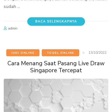
sudah …
BACA SELENGKAPNYA
admin
13/10/2022
JUDI ONLINE
,
TOGEL ONLINE
Cara Menang Saat Pasang Live Draw
Singapore Tercepat