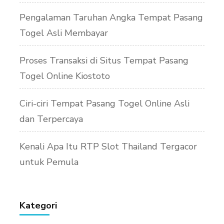
Pengalaman Taruhan Angka Tempat Pasang
Togel Asli Membayar
Proses Transaksi di Situs Tempat Pasang
Togel Online Kiostoto
Ciri-ciri Tempat Pasang Togel Online Asli
dan Terpercaya
Kenali Apa Itu RTP Slot Thailand Tergacor
untuk Pemula
Kategori