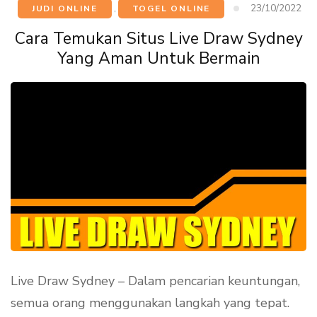
23/10/2022
JUDI ONLINE
,
TOGEL ONLINE
Cara Temukan Situs Live Draw Sydney
Yang Aman Untuk Bermain
Live Draw Sydney – Dalam pencarian keuntungan,
semua orang menggunakan langkah yang tepat.