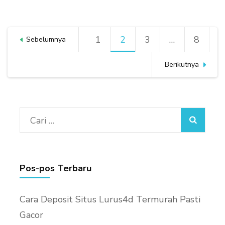
Paginasi
1
Halaman
2
Halaman
3
Halaman
…
8
Halam
Sebelumnya
pos
Berikutnya
Cari
untuk:
Pos-pos Terbaru
Cara Deposit Situs Lurus4d Termurah Pasti
Gacor