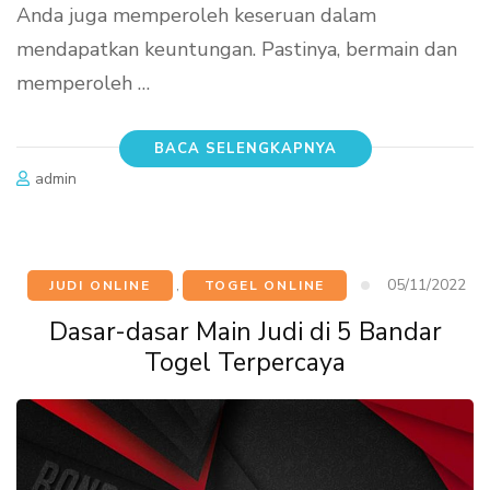
Anda juga memperoleh keseruan dalam
mendapatkan keuntungan. Pastinya, bermain dan
memperoleh …
BACA SELENGKAPNYA
admin
05/11/2022
JUDI ONLINE
,
TOGEL ONLINE
Dasar-dasar Main Judi di 5 Bandar
Togel Terpercaya