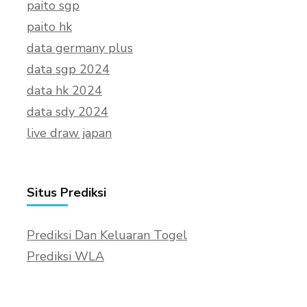
paito sgp
paito hk
data germany plus
data sgp 2024
data hk 2024
data sdy 2024
live draw japan
Situs Prediksi
Prediksi Dan Keluaran Togel
Prediksi WLA