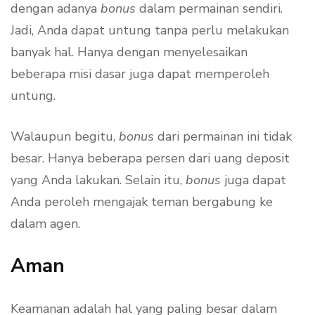
dengan adanya
bonus
dalam permainan sendiri.
Jadi, Anda dapat untung tanpa perlu melakukan
banyak hal. Hanya dengan menyelesaikan
beberapa misi dasar juga dapat memperoleh
untung.
Walaupun begitu,
bonus
dari permainan ini tidak
besar. Hanya beberapa persen dari uang deposit
yang Anda lakukan. Selain itu,
bonus
juga dapat
Anda peroleh mengajak teman bergabung ke
dalam agen.
Aman
Keamanan adalah hal yang paling besar dalam