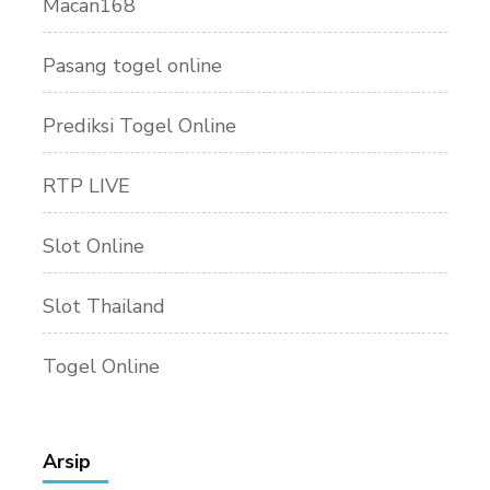
Macan168
Pasang togel online
Prediksi Togel Online
RTP LIVE
Slot Online
Slot Thailand
Togel Online
Arsip