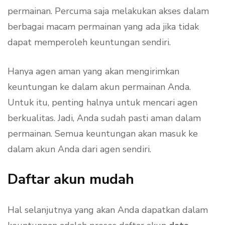
permainan. Percuma saja melakukan akses dalam
berbagai macam permainan yang ada jika tidak
dapat memperoleh keuntungan sendiri.
Hanya agen aman yang akan mengirimkan
keuntungan ke dalam akun permainan Anda.
Untuk itu, penting halnya untuk mencari agen
berkualitas. Jadi, Anda sudah pasti aman dalam
permainan. Semua keuntungan akan masuk ke
dalam akun Anda dari agen sendiri.
Daftar akun mudah
Hal selanjutnya yang akan Anda dapatkan dalam