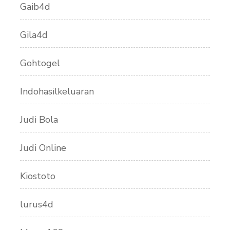
Gaib4d
Gila4d
Gohtogel
Indohasilkeluaran
Judi Bola
Judi Online
Kiostoto
lurus4d