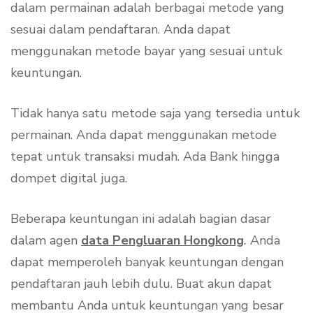
dalam permainan adalah berbagai metode yang
sesuai dalam pendaftaran. Anda dapat
menggunakan metode bayar yang sesuai untuk
keuntungan.
Tidak hanya satu metode saja yang tersedia untuk
permainan. Anda dapat menggunakan metode
tepat untuk transaksi mudah. Ada Bank hingga
dompet digital juga.
Beberapa keuntungan ini adalah bagian dasar
dalam agen
data Pengluaran Hongkong
.
Anda
dapat memperoleh banyak keuntungan dengan
pendaftaran jauh lebih dulu. Buat akun dapat
membantu Anda untuk keuntungan yang besar