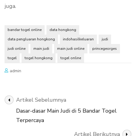
juga.
bandar togel online
data hongkong
data pengluaran hongkong
indohasilkeluaran
judi
judi online
main judi
main judi online
princegeorges
togel
togel hongkong
togel online
admin
Navigasi
Artikel Sebelumnya
Artikel
Dasar-dasar Main Judi di 5 Bandar Togel
Terpercaya
Artikel Berikutnya