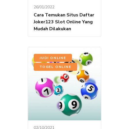
26/01/2022
Cara Temukan Situs Daftar
Joker123 Slot Online Yang
Mudah Dilakukan
,
JUDI ONLINE
TOGEL ONLINE
02/10/2021