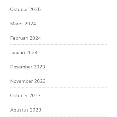
Oktober 2025
Maret 2024
Februari 2024
Januari 2024
Desember 2023
November 2023
Oktober 2023
Agustus 2023