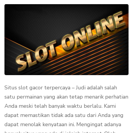
Situs slot gacor terpercaya – Judi adalah salah
satu permainan yang akan tetap menarik perhatian
Anda meski telah banyak waktu berlalu. Kami
dapat memastikan tidak ada satu dari Anda yang
dapat menolak kenyataan ini. Mengingat adanya