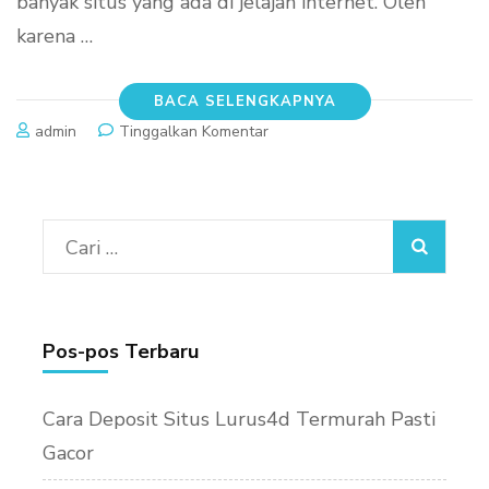
banyak situs yang ada di jelajah internet. Oleh
karena …
BACA SELENGKAPNYA
pada
admin
Tinggalkan Komentar
Lebih
Dalam
Tentang
Situs
Cari
Slot
Gacor
untuk:
Terpercaya
Pos-pos Terbaru
Cara Deposit Situs Lurus4d Termurah Pasti
Gacor