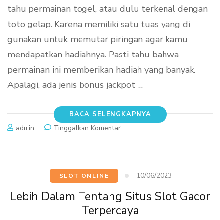
tahu permainan togel, atau dulu terkenal dengan
toto gelap. Karena memiliki satu tuas yang di
gunakan untuk memutar piringan agar kamu
mendapatkan hadiahnya. Pasti tahu bahwa
permainan ini memberikan hadiah yang banyak.
Apalagi, ada jenis bonus jackpot …
BACA SELENGKAPNYA
pada
admin
Tinggalkan Komentar
Ciri
Tempat
Pasang
Togel
10/06/2023
SLOT ONLINE
Online
Terpercaya
Lebih Dalam Tentang Situs Slot Gacor
2023
Terpercaya