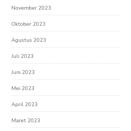
November 2023
Oktober 2023
Agustus 2023
Juli 2023
Juni 2023
Mei 2023
April 2023
Maret 2023