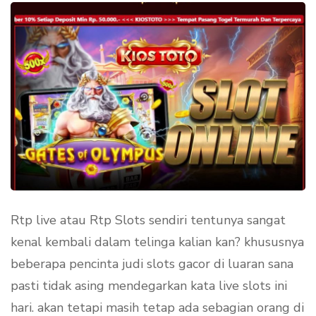
Online
Rtp live atau Rtp Slots sendiri tentunya sangat
kenal kembali dalam telinga kalian kan? khususnya
beberapa pencinta judi slots gacor di luaran sana
pasti tidak asing mendegarkan kata live slots ini
hari. akan tetapi masih tetap ada sebagian orang di