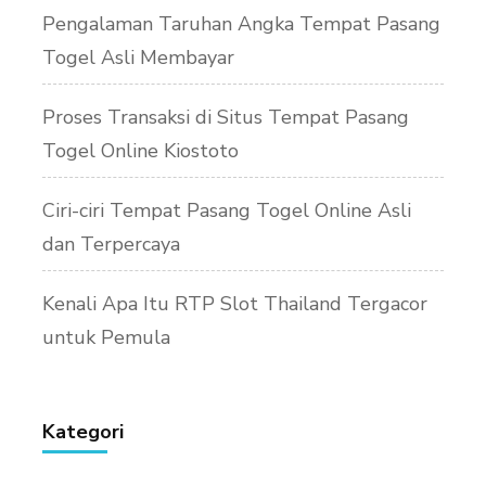
Pengalaman Taruhan Angka Tempat Pasang
Togel Asli Membayar
Proses Transaksi di Situs Tempat Pasang
Togel Online Kiostoto
Ciri-ciri Tempat Pasang Togel Online Asli
dan Terpercaya
Kenali Apa Itu RTP Slot Thailand Tergacor
untuk Pemula
Kategori