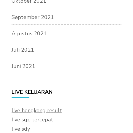
Oktober 2021
September 2021
Agustus 2021
Juli 2021
Juni 2021
LIVE KELUARAN
live hongkong result
live sgp tercepat
live sdy