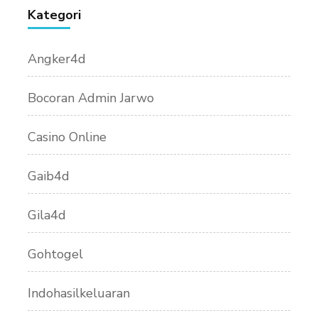
Kategori
Angker4d
Bocoran Admin Jarwo
Casino Online
Gaib4d
Gila4d
Gohtogel
Indohasilkeluaran