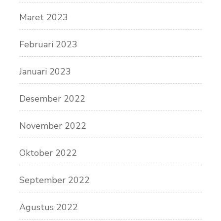
Maret 2023
Februari 2023
Januari 2023
Desember 2022
November 2022
Oktober 2022
September 2022
Agustus 2022