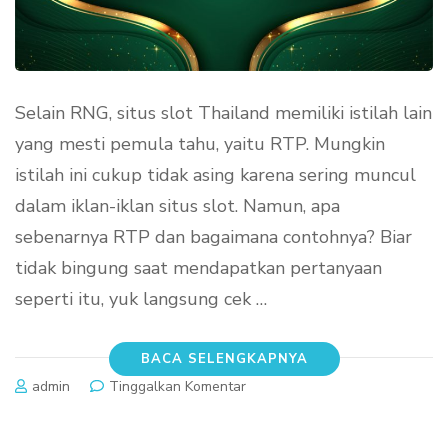
Selain RNG, situs slot Thailand memiliki istilah lain
yang mesti pemula tahu, yaitu RTP. Mungkin
istilah ini cukup tidak asing karena sering muncul
dalam iklan-iklan situs slot. Namun, apa
sebenarnya RTP dan bagaimana contohnya? Biar
tidak bingung saat mendapatkan pertanyaan
seperti itu, yuk langsung cek …
BACA SELENGKAPNYA
pada
admin
Tinggalkan Komentar
Kenali
Apa