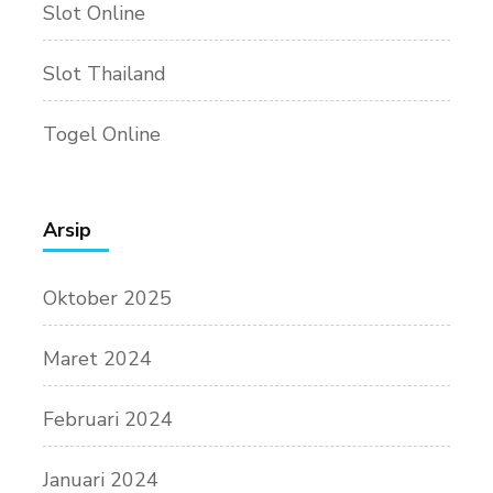
Slot Online
Slot Thailand
Togel Online
Arsip
Oktober 2025
Maret 2024
Februari 2024
Januari 2024