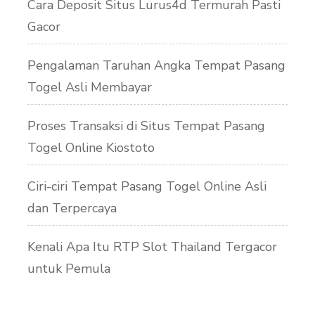
Cara Deposit Situs Lurus4d Termurah Pasti
Gacor
Pengalaman Taruhan Angka Tempat Pasang
Togel Asli Membayar
Proses Transaksi di Situs Tempat Pasang
Togel Online Kiostoto
Ciri-ciri Tempat Pasang Togel Online Asli
dan Terpercaya
Kenali Apa Itu RTP Slot Thailand Tergacor
untuk Pemula