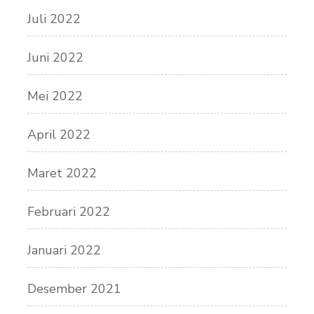
Juli 2022
Juni 2022
Mei 2022
April 2022
Maret 2022
Februari 2022
Januari 2022
Desember 2021