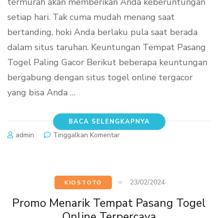
termurah akan memberikan Anda keberuntungan
setiap hari. Tak cuma mudah menang saat
bertanding, hoki Anda berlaku pula saat berada
dalam situs taruhan. Keuntungan Tempat Pasang
Togel Paling Gacor Berikut beberapa keuntungan
bergabung dengan situs togel online tergacor
yang bisa Anda …
BACA SELENGKAPNYA
pada
admin
Tinggalkan Komentar
Tempat
Pasang
Togel
Termurah
23/02/2024
KIOSTOTO
Paling
Gacor
Promo Menarik Tempat Pasang Togel
Setiap
Online Terpercaya
Hari