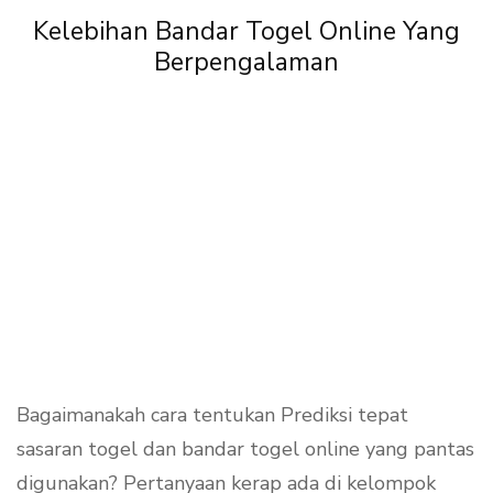
Togel
Kelebihan Bandar Togel Online Yang
Online
Berpengalaman
Resmi
Bagaimanakah cara tentukan Prediksi tepat
sasaran togel dan bandar togel online yang pantas
digunakan? Pertanyaan kerap ada di kelompok