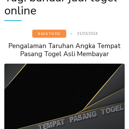
online
31/03/2024
KIOSTOTO
Pengalaman Taruhan Angka Tempat
Pasang Togel Asli Membayar