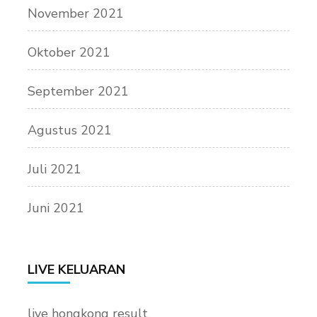
November 2021
Oktober 2021
September 2021
Agustus 2021
Juli 2021
Juni 2021
LIVE KELUARAN
live hongkong result