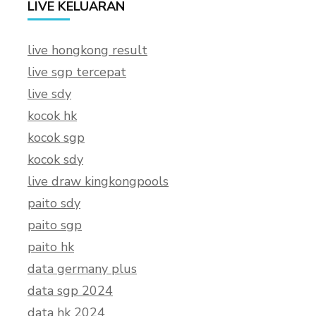
LIVE KELUARAN
live hongkong result
live sgp tercepat
live sdy
kocok hk
kocok sgp
kocok sdy
live draw kingkongpools
paito sdy
paito sgp
paito hk
data germany plus
data sgp 2024
data hk 2024