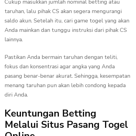
Cukup masukkan jumlah nominal betting atau
taruhan, lalu pihak CS akan segera mengurangi
saldo akun. Setelah itu, cari game togel yang akan
Anda mainkan dan tunggu instruksi dari pihak CS
lainnya.
Pastikan Anda bermain taruhan dengan teliti,
fokus dan konsentrasi agar angka yang Anda
pasang benar-benar akurat. Sehingga, kesempatan
menang taruhan pun akan lebih condong kepada
diri Anda.
Keuntungan Betting
Melalui Situs Pasang Togel
Online