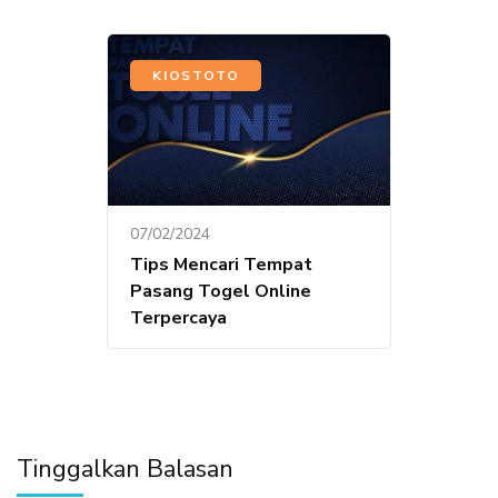
KIOSTOTO
07/02/2024
Tips Mencari Tempat
Pasang Togel Online
Terpercaya
Tinggalkan Balasan