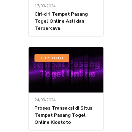
17/03/2024
Ciri-ciri Tempat Pasang
Togel Online Asli dan
Terpercaya
KIOSTOTO
24/03/2024
Proses Transaksi di Situs
Tempat Pasang Togel
Online Kiostoto