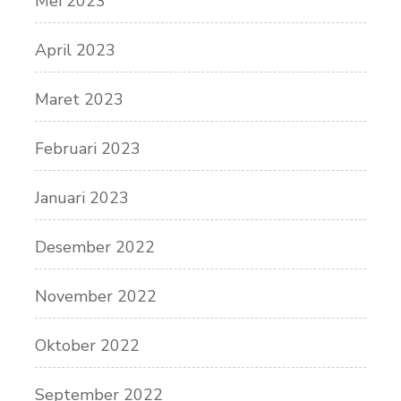
Mei 2023
April 2023
Maret 2023
Februari 2023
Januari 2023
Desember 2022
November 2022
Oktober 2022
September 2022