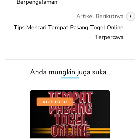
Berpengalaman
Resmi
Artikel Berikutnya
Tips Mencari Tempat Pasang Togel Online
Terpercaya
Anda mungkin juga suka...
KIOSTOTO