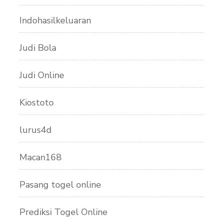
Indohasilkeluaran
Judi Bola
Judi Online
Kiostoto
lurus4d
Macan168
Pasang togel online
Prediksi Togel Online