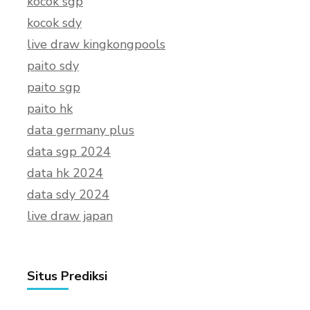
kocok sgp
kocok sdy
live draw kingkongpools
paito sdy
paito sgp
paito hk
data germany plus
data sgp 2024
data hk 2024
data sdy 2024
live draw japan
Situs Prediksi