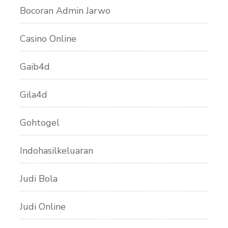
Bocoran Admin Jarwo
Casino Online
Gaib4d
Gila4d
Gohtogel
Indohasilkeluaran
Judi Bola
Judi Online