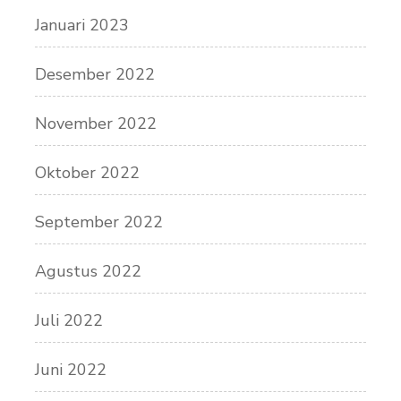
Januari 2023
Desember 2022
November 2022
Oktober 2022
September 2022
Agustus 2022
Juli 2022
Juni 2022