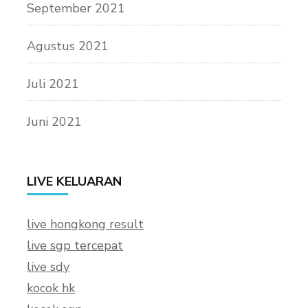
September 2021
Agustus 2021
Juli 2021
Juni 2021
LIVE KELUARAN
live hongkong result
live sgp tercepat
live sdy
kocok hk