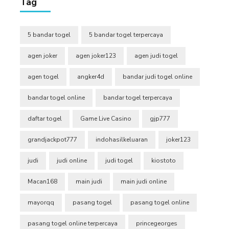
Tag
5 bandar togel
5 bandar togel terpercaya
agen joker
agen joker123
agen judi togel
agen togel
angker4d
bandar judi togel online
bandar togel online
bandar togel terpercaya
daftar togel
Game Live Casino
gjp777
grandjackpot777
indohasilkeluaran
joker123
judi
judi online
judi togel
kiostoto
Macan168
main judi
main judi online
mayorqq
pasang togel
pasang togel online
pasang togel online terpercaya
princegeorges