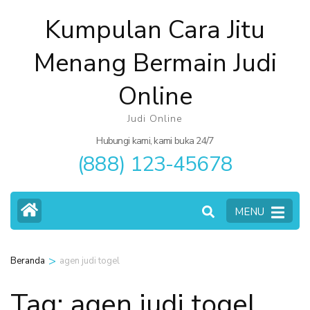
Lompat
Kumpulan Cara Jitu
ke
konten
Menang Bermain Judi
(Tekan
Online
Enter)
Judi Online
Hubungi kami, kami buka 24/7
(888) 123-45678
MENU
>
Beranda
agen judi togel
Tag:
agen judi togel