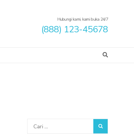
Hubungi kami, kami buka 24/7
(888) 123-45678
Cari