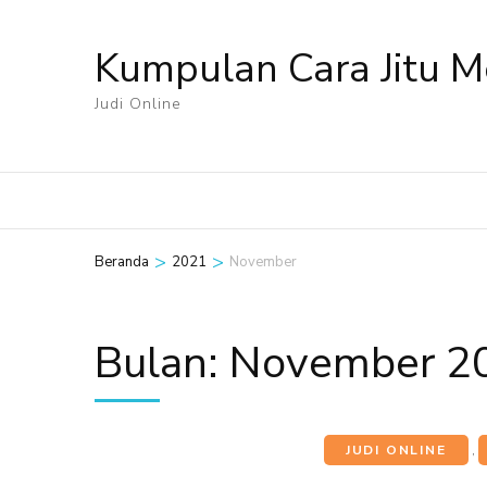
Lompat
ke
Kumpulan Cara Jitu M
konten
Judi Online
(Tekan
Enter)
>
>
Beranda
2021
November
Bulan:
November 2
JUDI ONLINE
,