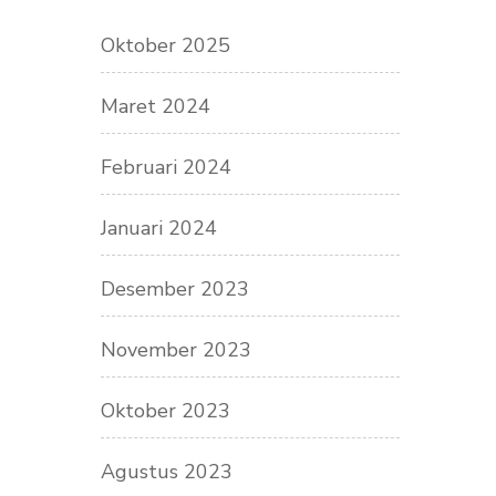
Oktober 2025
Maret 2024
Februari 2024
Januari 2024
Desember 2023
November 2023
Oktober 2023
Agustus 2023