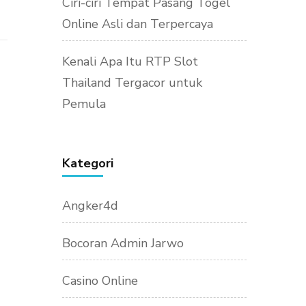
Ciri-ciri Tempat Pasang Togel
Online Asli dan Terpercaya
Kenali Apa Itu RTP Slot
Thailand Tergacor untuk
Pemula
Kategori
Angker4d
Bocoran Admin Jarwo
Casino Online