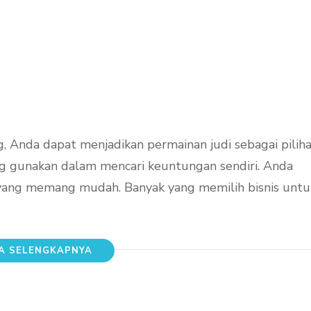
, Anda dapat menjadikan permainan judi sebagai pilih
g gunakan dalam mencari keuntungan sendiri. Anda
a yang memang mudah. Banyak yang memilih bisnis untu
A SELENGKAPNYA