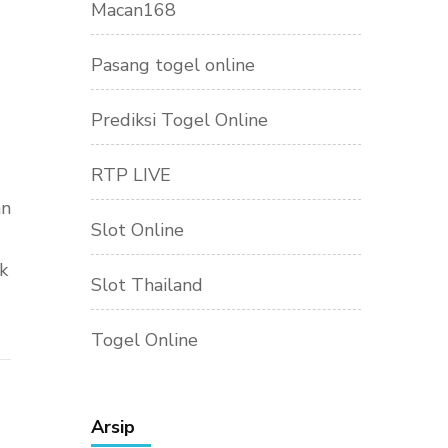
Macan168
Pasang togel online
Prediksi Togel Online
RTP LIVE
an
Slot Online
k
Slot Thailand
Togel Online
Arsip