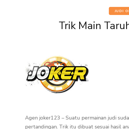
JUDI 
Trik Main Taru
Agen joker123 – Suatu permainan judi sud
pertandingan. Trik itu dibuat sesuai hasil a