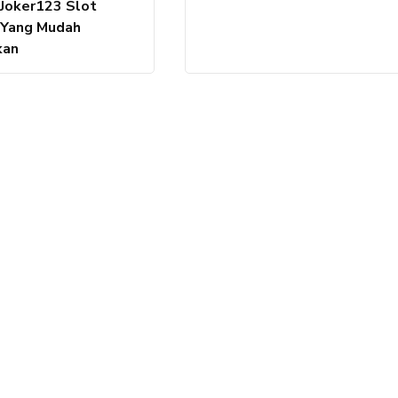
 Joker123 Slot
 Yang Mudah
kan