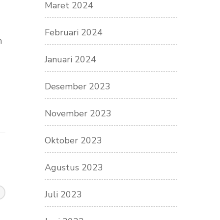
Maret 2024
Februari 2024
h
Januari 2024
Desember 2023
November 2023
Oktober 2023
Agustus 2023
Juli 2023