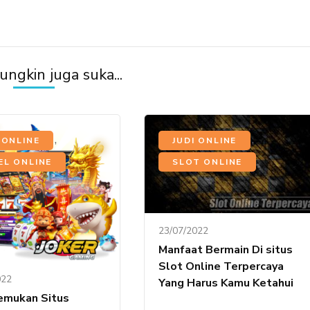
ngkin juga suka...
,
,
 ONLINE
JUDI ONLINE
EL ONLINE
SLOT ONLINE
23/07/2022
Manfaat Bermain Di situs
Slot Online Terpercaya
022
Yang Harus Kamu Ketahui
emukan Situs