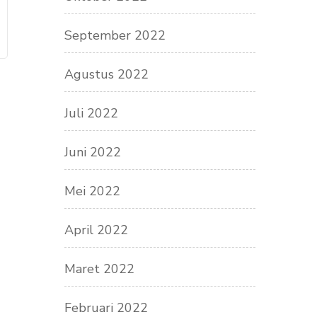
September 2022
Agustus 2022
Juli 2022
Juni 2022
Mei 2022
April 2022
Maret 2022
Februari 2022