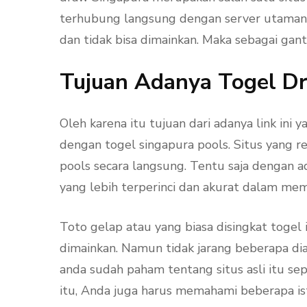
terhubung langsung dengan server utamanya 
dan tidak bisa dimainkan. Maka sebagai gant
Tujuan Adanya Togel D
Oleh karena itu tujuan dari adanya link in
dengan togel singapura pools. Situs yang r
pools secara langsung. Tentu saja dengan 
yang lebih terperinci dan akurat dalam mem
Toto gelap atau yang biasa disingkat togel 
dimainkan. Namun tidak jarang beberapa di
anda sudah paham tentang situs asli itu se
itu, Anda juga harus memahami beberapa is