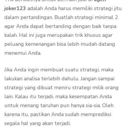
joker123
adalah Anda harus memiliki strategi jitu
dalam pertandingan. Buatlah strategi minimal 2
agar Anda dapat bertanding dengan baik tanpa
kalah. Hal ini juga merupakan trik khusus agar
peluang kemenangan bisa lebih mudah datang
menemui Anda.
Jika Anda ingin membuat suatu strategi, maka
lakukan analisa terlebih dahulu. Jangan sampai
strategi yang dibuat meniru strategi milik orang
lain. Kalau itu terjadi, maka kesempatan Anda
untuk menang taruhan pun hanya sia-sia. Oleh
karena itu, pastikan Anda sudah memprediksi
segala hal yang akan terjadi.