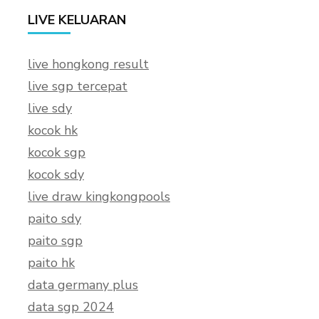
LIVE KELUARAN
live hongkong result
live sgp tercepat
live sdy
kocok hk
kocok sgp
kocok sdy
live draw kingkongpools
paito sdy
paito sgp
paito hk
data germany plus
data sgp 2024