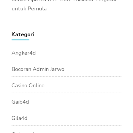
untuk Pemula
Kategori
Angker4d
Bocoran Admin Jarwo
Casino Online
Gaib4d
Gila4d