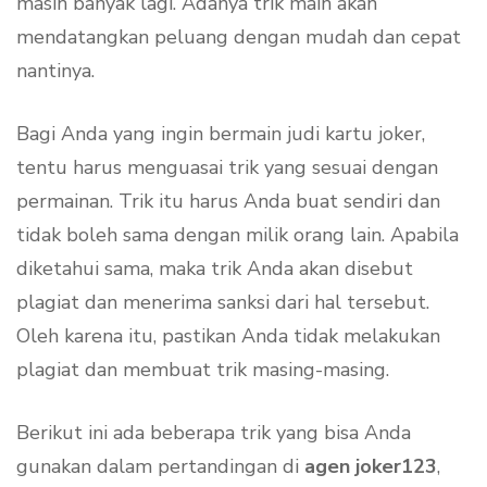
masih banyak lagi. Adanya trik main akan
mendatangkan peluang dengan mudah dan cepat
nantinya.
Bagi Anda yang ingin bermain judi kartu joker,
tentu harus menguasai trik yang sesuai dengan
permainan. Trik itu harus Anda buat sendiri dan
tidak boleh sama dengan milik orang lain. Apabila
diketahui sama, maka trik Anda akan disebut
plagiat dan menerima sanksi dari hal tersebut.
Oleh karena itu, pastikan Anda tidak melakukan
plagiat dan membuat trik masing-masing.
Berikut ini ada beberapa trik yang bisa Anda
gunakan dalam pertandingan di
agen joker123
,