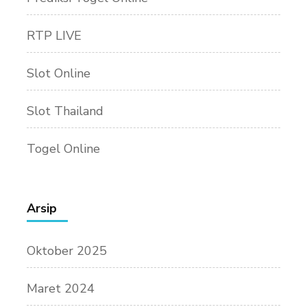
RTP LIVE
Slot Online
Slot Thailand
Togel Online
Arsip
Oktober 2025
Maret 2024