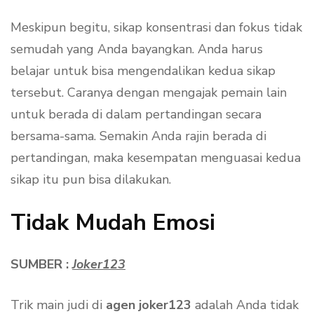
Meskipun begitu, sikap konsentrasi dan fokus tidak
semudah yang Anda bayangkan. Anda harus
belajar untuk bisa mengendalikan kedua sikap
tersebut. Caranya dengan mengajak pemain lain
untuk berada di dalam pertandingan secara
bersama-sama. Semakin Anda rajin berada di
pertandingan, maka kesempatan menguasai kedua
sikap itu pun bisa dilakukan.
Tidak Mudah Emosi
SUMBER :
Joker123
Trik main judi di
agen joker123
adalah Anda tidak