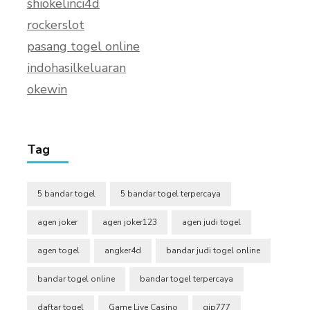
shiokelinci4d
rockerslot
pasang togel online
indohasilkeluaran
okewin
Tag
5 bandar togel
5 bandar togel terpercaya
agen joker
agen joker123
agen judi togel
agen togel
angker4d
bandar judi togel online
bandar togel online
bandar togel terpercaya
daftar togel
Game Live Casino
gjp777