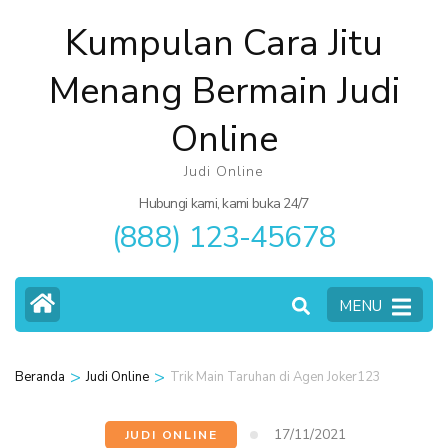
Lompat
Kumpulan Cara Jitu
ke
konten
Menang Bermain Judi
(Tekan
Online
Enter)
Judi Online
Hubungi kami, kami buka 24/7
(888) 123-45678
MENU
>
>
Beranda
Judi Online
Trik Main Taruhan di Agen Joker123
17/11/2021
JUDI ONLINE