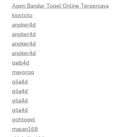
Agen Bandar Togel Online Terpercaya
kiostoto
angker4d
angker4d
angker4d
angker4d
gaib4d
mayorqq
gila4d
gila4d
gila4d
gila4d
gohtogel
macan168