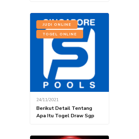
,
JUDI ONLINE
TOGEL ONLINE
24/11/2021
Berikut Detail Tentang
Apa Itu Togel Draw Sgp