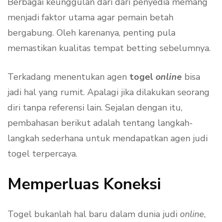
Berbagai keunggulan dari dari penyedia memang
menjadi faktor utama agar pemain betah
bergabung. Oleh karenanya, penting pula
memastikan kualitas tempat betting sebelumnya.
Terkadang menentukan agen
togel
online
bisa
jadi hal yang rumit. Apalagi jika dilakukan seorang
diri tanpa referensi lain. Sejalan dengan itu,
pembahasan berikut adalah tentang langkah-
langkah sederhana untuk mendapatkan agen judi
togel terpercaya.
Memperluas Koneksi
Togel bukanlah hal baru dalam dunia judi
online
,