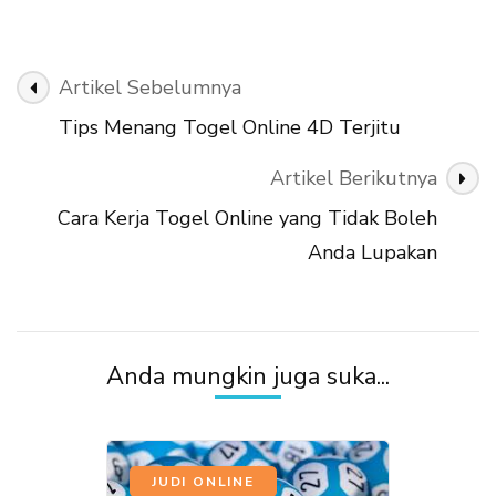
Navigasi
Artikel Sebelumnya
Artikel
Tips Menang Togel Online 4D Terjitu
Artikel Berikutnya
Cara Kerja Togel Online yang Tidak Boleh
Anda Lupakan
Anda mungkin juga suka...
,
JUDI ONLINE