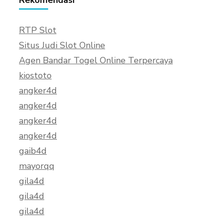
RTP Slot
Situs Judi Slot Online
Agen Bandar Togel Online Terpercaya
kiostoto
angker4d
angker4d
angker4d
angker4d
gaib4d
mayorqq
gila4d
gila4d
gila4d