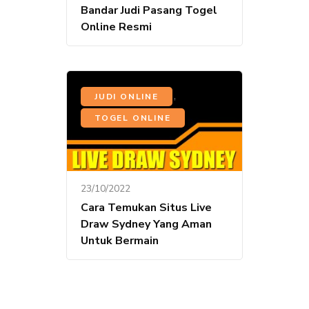
Bandar Judi Pasang Togel
Online Resmi
,
JUDI ONLINE
TOGEL ONLINE
23/10/2022
Cara Temukan Situs Live
Draw Sydney Yang Aman
Untuk Bermain