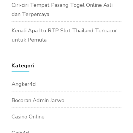
Ciri-ciri Tempat Pasang Togel Online Asli
dan Terpercaya
Kenali Apa Itu RTP Slot Thailand Tergacor
untuk Pemula
Kategori
Angker4d
Bocoran Admin Jarwo
Casino Online
Gaib4d