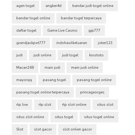
agen togel
angker4d
bandar judi togel online
bandar togel online
bandar togel terpercaya
daftar togel
Game Live Casino
gjp777
grandjackpot777
indohasilkeluaran
joker123
judi
judi online
judi togel
kiostoto
Macan168
main judi
main judi online
mayorqq
pasang togel
pasang togel online
pasang togel online terpercaya
princegeorges
rtp live
rtp slot
rtp slot online
situs slot
situs slot online
situs togel
situs togel online
Slot
slot gacor
slot onlien gacor