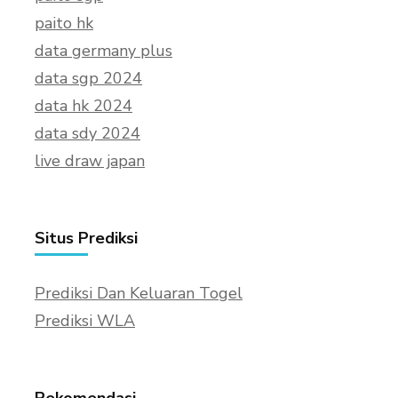
paito hk
data germany plus
data sgp 2024
data hk 2024
data sdy 2024
live draw japan
Situs Prediksi
Prediksi Dan Keluaran Togel
Prediksi WLA
Rekomendasi