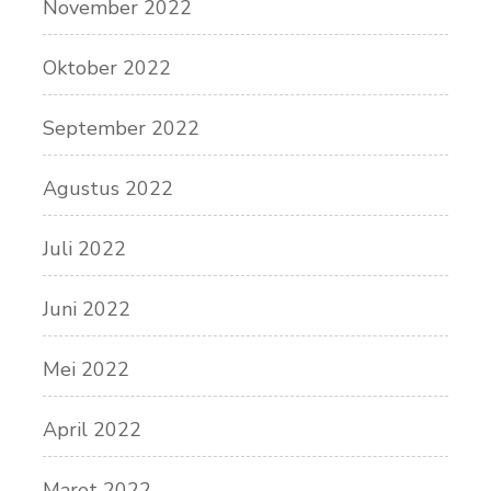
November 2022
Oktober 2022
September 2022
Agustus 2022
Juli 2022
Juni 2022
Mei 2022
April 2022
Maret 2022