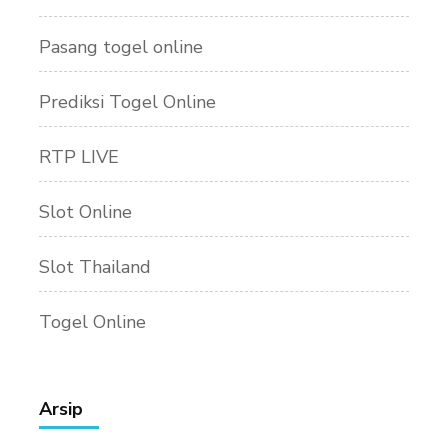
Pasang togel online
Prediksi Togel Online
RTP LIVE
Slot Online
Slot Thailand
Togel Online
Arsip