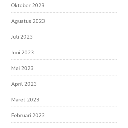
Oktober 2023
Agustus 2023
Juli 2023
Juni 2023
Mei 2023
April 2023
Maret 2023
Februari 2023