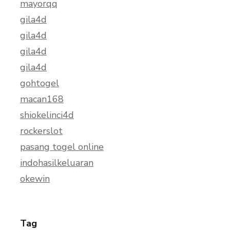
mayorqq
gila4d
gila4d
gila4d
gila4d
gohtogel
macan168
shiokelinci4d
rockerslot
pasang togel online
indohasilkeluaran
okewin
Tag