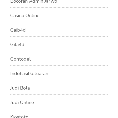
Bocoran Admin Jarwo
Casino Online
Gaib4d
Gila4d
Gohtogel
Indohasilkeluaran
Judi Bola
Judi Online
Kiostoto