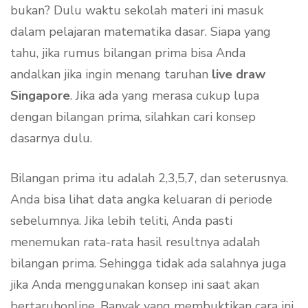
bukan? Dulu waktu sekolah materi ini masuk
dalam pelajaran matematika dasar. Siapa yang
tahu, jika rumus bilangan prima bisa Anda
andalkan jika ingin menang taruhan
live draw
Singapore
. Jika ada yang merasa cukup lupa
dengan bilangan prima, silahkan cari konsep
dasarnya dulu.
Bilangan prima itu adalah 2,3,5,7, dan seterusnya.
Anda bisa lihat data angka keluaran di periode
sebelumnya. Jika lebih teliti, Anda pasti
menemukan rata-rata hasil resultnya adalah
bilangan prima. Sehingga tidak ada salahnya juga
jika Anda menggunakan konsep ini saat akan
bertaruhonline. Banyak yang membuktikan cara ini