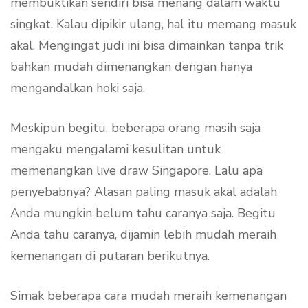
membuktikan sendiri bisa menang dalam waktu
singkat. Kalau dipikir ulang, hal itu memang masuk
akal. Mengingat judi ini bisa dimainkan tanpa trik
bahkan mudah dimenangkan dengan hanya
mengandalkan hoki saja.
Meskipun begitu, beberapa orang masih saja
mengaku mengalami kesulitan untuk
memenangkan live draw Singapore. Lalu apa
penyebabnya? Alasan paling masuk akal adalah
Anda mungkin belum tahu caranya saja. Begitu
Anda tahu caranya, dijamin lebih mudah meraih
kemenangan di putaran berikutnya.
Simak beberapa cara mudah meraih kemenangan