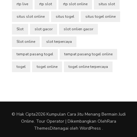
rtp live
rtp slot
rtp slot online
situs slot
situs slot online
situs togel
situs togel online
Slot
slot gacor
slot onlien gacor
Slot online
slot terpercaya
tempat pasang togel
tempat pasang togel online
togel
togel online
togel online terpercaya
© Hak Cipta2026
Kumpulan Cara Jitu Menang Bermain Judi
Online
.
Tour Operator | Dikembangkan Oleh
Rara
Themes
Ditenagai oleh
WordPress
.