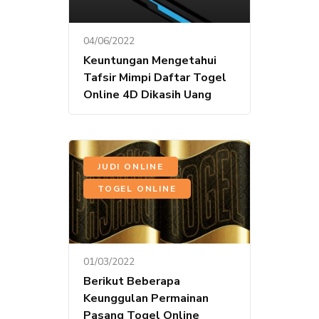
04/06/2022
Keuntungan Mengetahui
Tafsir Mimpi Daftar Togel
Online 4D Dikasih Uang
,
JUDI ONLINE
TOGEL ONLINE
01/03/2022
Berikut Beberapa
Keunggulan Permainan
Pasang Togel Online