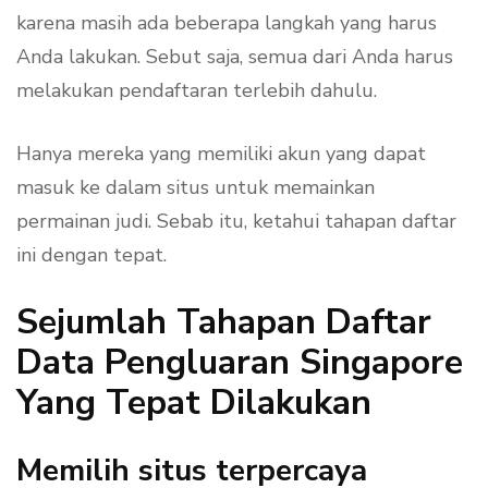
karena masih ada beberapa langkah yang harus
Anda lakukan. Sebut saja, semua dari Anda harus
melakukan pendaftaran terlebih dahulu.
Hanya mereka yang memiliki akun yang dapat
masuk ke dalam situs untuk memainkan
permainan judi. Sebab itu, ketahui tahapan daftar
ini dengan tepat.
Sejumlah Tahapan Daftar
Data Pengluaran Singapore
Yang Tepat Dilakukan
Memilih situs terpercaya