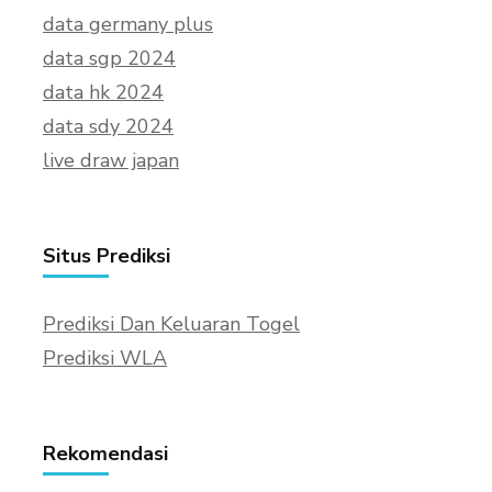
data germany plus
data sgp 2024
data hk 2024
data sdy 2024
live draw japan
Situs Prediksi
Prediksi Dan Keluaran Togel
Prediksi WLA
Rekomendasi