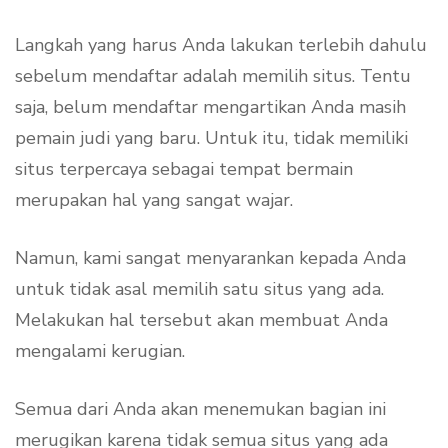
Langkah yang harus Anda lakukan terlebih dahulu
sebelum mendaftar adalah memilih situs. Tentu
saja, belum mendaftar mengartikan Anda masih
pemain judi yang baru. Untuk itu, tidak memiliki
situs terpercaya sebagai tempat bermain
merupakan hal yang sangat wajar.
Namun, kami sangat menyarankan kepada Anda
untuk tidak asal memilih satu situs yang ada.
Melakukan hal tersebut akan membuat Anda
mengalami kerugian.
Semua dari Anda akan menemukan bagian ini
merugikan karena tidak semua situs yang ada