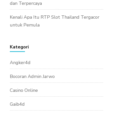
dan Terpercaya
Kenali Apa Itu RTP Slot Thailand Tergacor
untuk Pemula
Kategori
Angker4d
Bocoran Admin Jarwo
Casino Online
Gaib4d