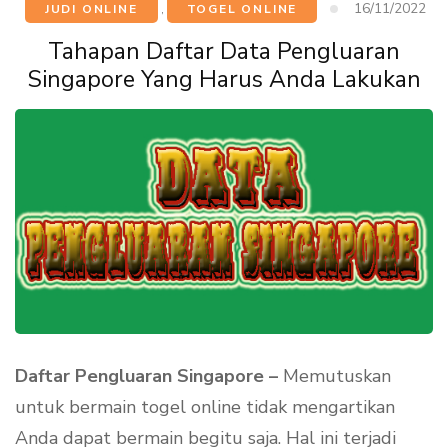
16/11/2022
JUDI ONLINE
,
TOGEL ONLINE
Tahapan Daftar Data Pengluaran
Singapore Yang Harus Anda Lakukan
Daftar Pengluaran Singapore –
Memutuskan
untuk bermain togel online tidak mengartikan
Anda dapat bermain begitu saja. Hal ini terjadi