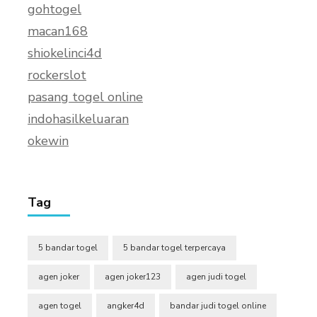
gohtogel
macan168
shiokelinci4d
rockerslot
pasang togel online
indohasilkeluaran
okewin
Tag
5 bandar togel
5 bandar togel terpercaya
agen joker
agen joker123
agen judi togel
agen togel
angker4d
bandar judi togel online