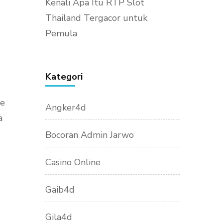
Kenali Apa Itu RTP Slot
Thailand Tergacor untuk
Pemula
Kategori
ye
Angker4d
a
Bocoran Admin Jarwo
Casino Online
Gaib4d
Gila4d