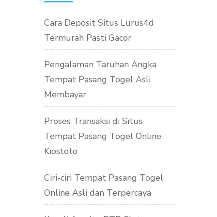
Cara Deposit Situs Lurus4d
Termurah Pasti Gacor
Pengalaman Taruhan Angka
Tempat Pasang Togel Asli
Membayar
Proses Transaksi di Situs
Tempat Pasang Togel Online
Kiostoto
Ciri-ciri Tempat Pasang Togel
Online Asli dan Terpercaya