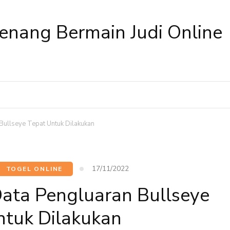
enang Bermain Judi Online
Bullseye Tepat Untuk Dilakukan
17/11/2022
TOGEL ONLINE
Data Pengluaran Bullseye
ntuk Dilakukan