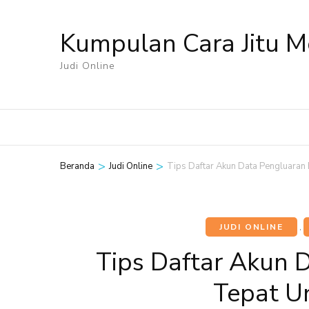
Lompat
ke
Kumpulan Cara Jitu M
konten
Judi Online
(Tekan
Enter)
>
>
Beranda
Judi Online
Tips Daftar Akun Data Pengluaran 
JUDI ONLINE
,
Tips Daftar Akun 
Tepat U