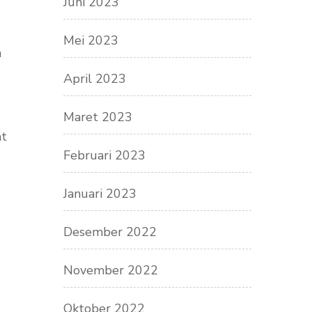
Juni 2023
Mei 2023
n
April 2023
Maret 2023
at
Februari 2023
Januari 2023
Desember 2022
November 2022
Oktober 2022