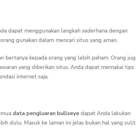
nda dapat menggunakan langkah sederhana dengan
orang gunakan dalam mencari situs yang aman.
an bertanya kepada orang yang lebih paham. Orang jug
waran yang diberikan situs. Anda dapat memakai tips
dasi internet saja.
semua
data pengluaran bullseye
dapat Anda lakukan
ih dulu. Masuk ke laman ini jelas bukan hal yang sulit