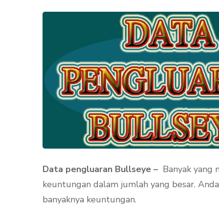
Data pengluaran Bullseye –
Banyak yang 
keuntungan dalam jumlah yang besar. Anda
banyaknya keuntungan.