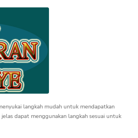
menyukai langkah mudah untuk mendapatkan
 jelas dapat menggunakan langkah sesuai untuk