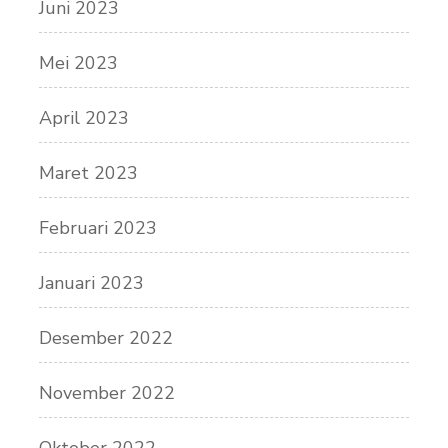
Juni 2023
Mei 2023
April 2023
Maret 2023
Februari 2023
Januari 2023
Desember 2022
November 2022
Oktober 2022