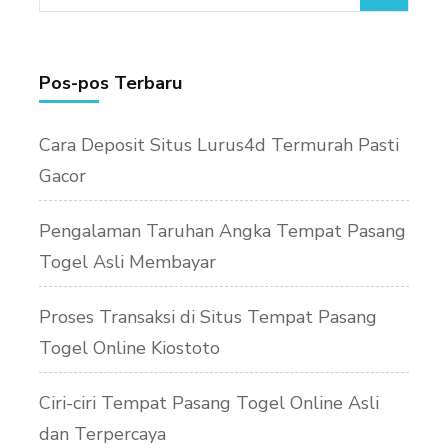
untuk:
Pos-pos Terbaru
Cara Deposit Situs Lurus4d Termurah Pasti
Gacor
Pengalaman Taruhan Angka Tempat Pasang
Togel Asli Membayar
Proses Transaksi di Situs Tempat Pasang
Togel Online Kiostoto
Ciri-ciri Tempat Pasang Togel Online Asli
dan Terpercaya