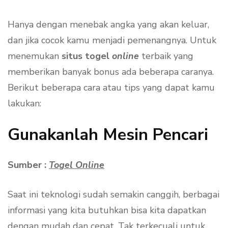
Hanya dengan menebak angka yang akan keluar,
dan jika cocok kamu menjadi pemenangnya. Untuk
menemukan
situs togel
online
terbaik yang
memberikan banyak bonus ada beberapa caranya.
Berikut beberapa cara atau tips yang dapat kamu
lakukan:
Gunakanlah Mesin Pencari
Sumber :
Togel Online
Saat ini teknologi sudah semakin canggih, berbagai
informasi yang kita butuhkan bisa kita dapatkan
dengan mudah dan cepat. Tak terkecuali untuk