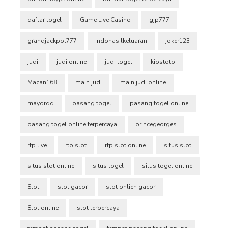
daftar togel
Game Live Casino
gjp777
grandjackpot777
indohasilkeluaran
joker123
judi
judi online
judi togel
kiostoto
Macan168
main judi
main judi online
mayorqq
pasang togel
pasang togel online
pasang togel online terpercaya
princegeorges
rtp live
rtp slot
rtp slot online
situs slot
situs slot online
situs togel
situs togel online
Slot
slot gacor
slot onlien gacor
Slot online
slot terpercaya