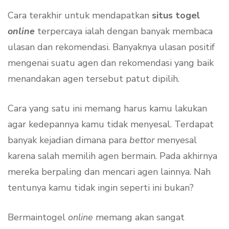
Cara terakhir untuk mendapatkan
situs togel
online
terpercaya ialah dengan banyak membaca
ulasan dan rekomendasi. Banyaknya ulasan positif
mengenai suatu agen dan rekomendasi yang baik
menandakan agen tersebut patut dipilih.
Cara yang satu ini memang harus kamu lakukan
agar kedepannya kamu tidak menyesal. Terdapat
banyak kejadian dimana para
bettor
menyesal
karena salah memilih agen bermain. Pada akhirnya
mereka berpaling dan mencari agen lainnya. Nah
tentunya kamu tidak ingin seperti ini bukan?
Bermaintogel
online
memang akan sangat