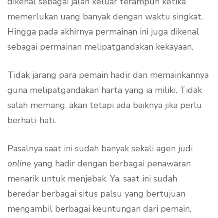
dikenal sebagai jalan keluar terampuh ketika
memerlukan uang banyak dengan waktu singkat.
Hingga pada akhirnya permainan ini juga dikenal
sebagai permainan melipatgandakan kekayaan.
Tidak jarang para pemain hadir dan memainkannya
guna melipatgandakan harta yang ia miliki. Tidak
salah memang, akan tetapi ada baiknya jika perlu
berhati-hati.
Pasalnya saat ini sudah banyak sekali agen judi
online
yang hadir dengan berbagai penawaran
menarik untuk menjebak. Ya, saat ini sudah
beredar berbagai situs palsu yang bertujuan
mengambil berbagai keuntungan dari pemain.