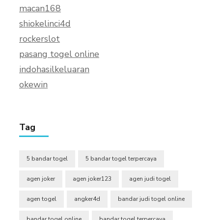
macan168
shiokelinci4d
rockerslot
pasang togel online
indohasilkeluaran
okewin
Tag
5 bandar togel
5 bandar togel terpercaya
agen joker
agen joker123
agen judi togel
agen togel
angker4d
bandar judi togel online
bandar togel online
bandar togel terpercaya