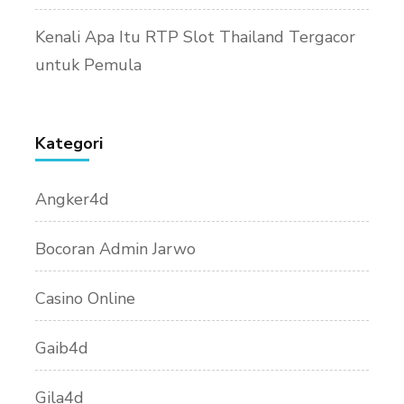
Kenali Apa Itu RTP Slot Thailand Tergacor
untuk Pemula
Kategori
Angker4d
Bocoran Admin Jarwo
Casino Online
Gaib4d
Gila4d