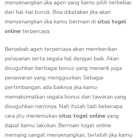
menyenangkan jika agen yang kamu pilih terbebas
dari hal-hal buruk. Bisa dikatakan jika akan
menyenangkan jika kamu bermain di
situs togel
online
terpercaya.
Bersebab agen terpercaya akan memberikan
pelayanan serta segala hal dengan baik. Akan
disuguhkan berbagai bonus yang menarik juga
penawaran yang menggiurkan. Sebagai
pertimbangan, ada baiknya jika kamu
memaksimalkan segala bonus dan tawaran yang
disuguhkan nantinya. Nah itulah tadi beberapa
cara jitu menemukan
situs togel online
yang
dapat kamu lakukan. Bermain togel
online
memang sangat menyenangkan, terlebih jika kamu