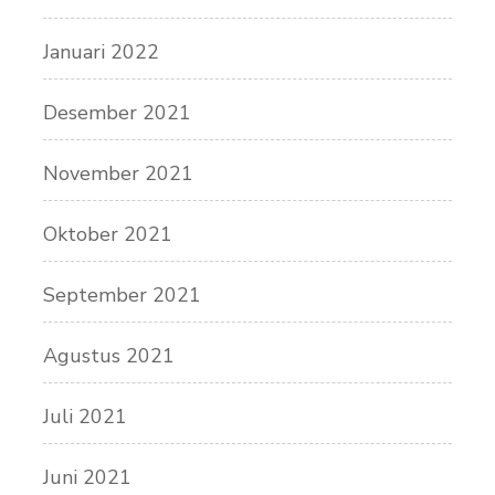
Januari 2022
Desember 2021
November 2021
Oktober 2021
September 2021
Agustus 2021
Juli 2021
Juni 2021