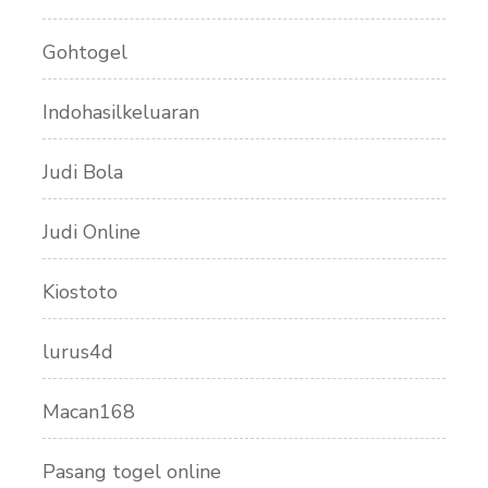
Gohtogel
Indohasilkeluaran
Judi Bola
Judi Online
Kiostoto
lurus4d
Macan168
Pasang togel online