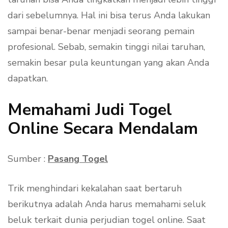
dari sebelumnya. Hal ini bisa terus Anda lakukan
sampai benar-benar menjadi seorang pemain
profesional. Sebab, semakin tinggi nilai taruhan,
semakin besar pula keuntungan yang akan Anda
dapatkan.
Memahami Judi Togel
Online Secara Mendalam
Sumber :
Pasang Togel
Trik menghindari kekalahan saat bertaruh
berikutnya adalah Anda harus memahami seluk
beluk terkait dunia perjudian togel online. Saat