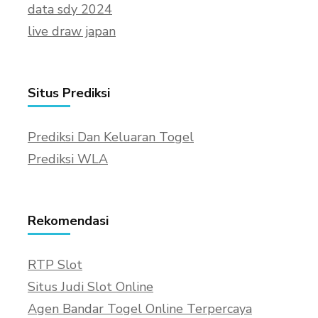
data sdy 2024
live draw japan
Situs Prediksi
Prediksi Dan Keluaran Togel
Prediksi WLA
Rekomendasi
RTP Slot
Situs Judi Slot Online
Agen Bandar Togel Online Terpercaya