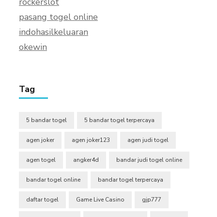
rockerslot
pasang togel online
indohasilkeluaran
okewin
Tag
5 bandar togel
5 bandar togel terpercaya
agen joker
agen joker123
agen judi togel
agen togel
angker4d
bandar judi togel online
bandar togel online
bandar togel terpercaya
daftar togel
Game Live Casino
gjp777