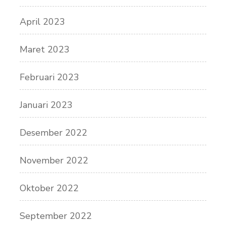
April 2023
Maret 2023
Februari 2023
Januari 2023
Desember 2022
November 2022
Oktober 2022
September 2022