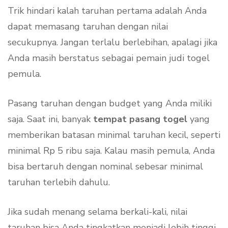
Trik hindari kalah taruhan pertama adalah Anda
dapat memasang taruhan dengan nilai
secukupnya. Jangan terlalu berlebihan, apalagi jika
Anda masih berstatus sebagai pemain judi togel
pemula.
Pasang taruhan dengan budget yang Anda miliki
saja. Saat ini, banyak
tempat pasang togel
yang
memberikan batasan minimal taruhan kecil, seperti
minimal Rp 5 ribu saja. Kalau masih pemula, Anda
bisa bertaruh dengan nominal sebesar minimal
taruhan terlebih dahulu.
Jika sudah menang selama berkali-kali, nilai
taruhan bisa Anda tingkatkan menjadi lebih tinggi