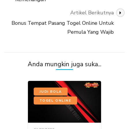
Artikel Berikutnya
Bonus Tempat Pasang Togel Online Untuk
Pemula Yang Wajib
Anda mungkin juga suka...
,
JUDI BOLA
TOGEL ONLINE