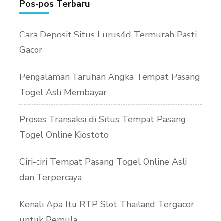
Pos-pos Terbaru
Cara Deposit Situs Lurus4d Termurah Pasti
Gacor
Pengalaman Taruhan Angka Tempat Pasang
Togel Asli Membayar
Proses Transaksi di Situs Tempat Pasang
Togel Online Kiostoto
Ciri-ciri Tempat Pasang Togel Online Asli
dan Terpercaya
Kenali Apa Itu RTP Slot Thailand Tergacor
untuk Pemula