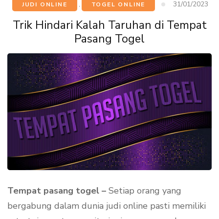
31/01/2023
JUDI ONLINE
,
TOGEL ONLINE
Trik Hindari Kalah Taruhan di Tempat
Pasang Togel
Tempat pasang togel –
Setiap orang yang
bergabung dalam dunia judi online pasti memiliki