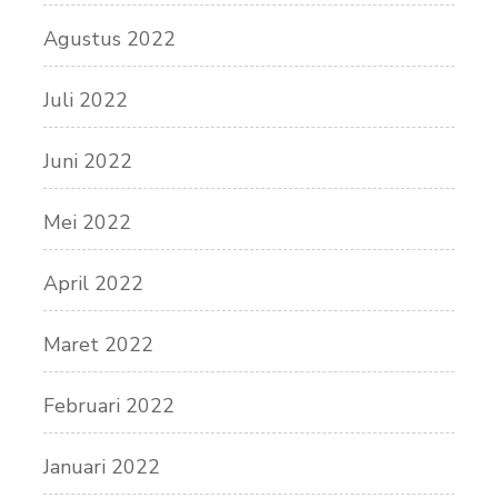
Agustus 2022
Juli 2022
Juni 2022
Mei 2022
April 2022
Maret 2022
Februari 2022
Januari 2022