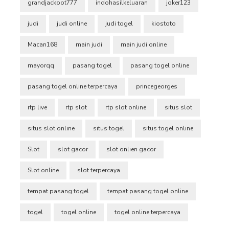
grandjackpot777
indohasilkeluaran
joker123
judi
judi online
judi togel
kiostoto
Macan168
main judi
main judi online
mayorqq
pasang togel
pasang togel online
pasang togel online terpercaya
princegeorges
rtp live
rtp slot
rtp slot online
situs slot
situs slot online
situs togel
situs togel online
Slot
slot gacor
slot onlien gacor
Slot online
slot terpercaya
tempat pasang togel
tempat pasang togel online
togel
togel online
togel online terpercaya