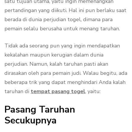
satu tujuan utama, yaitu ingin memenangkan
pertandingan yang diikuti. Hal ini pun berlaku saat
berada di dunia perjudian togel, dimana para
pemain selalu berusaha untuk menang taruhan.
Tidak ada seorang pun yang ingin mendapatkan
kekalahan maupun kerugian dalam dunia
perjudian. Namun, kalah taruhan pasti akan
dirasakan oleh para pemain judi. Walau begitu, ada
beberapa trik yang dapat menghindari Anda kalah
taruhan di
tempat pasang togel
, yaitu:
Pasang Taruhan
Secukupnya