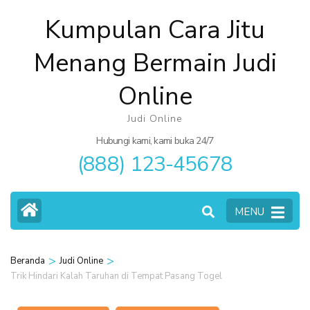
Lompat
Kumpulan Cara Jitu
ke
konten
Menang Bermain Judi
(Tekan
Online
Enter)
Judi Online
Hubungi kami, kami buka 24/7
(888) 123-45678
MENU
>
>
Beranda
Judi Online
Trik Hindari Kalah Taruhan di Tempat Pasang Togel