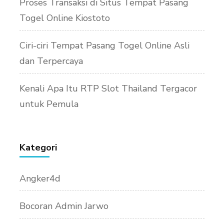
Proses Transaksi di Situs Tempat Pasang
Togel Online Kiostoto
Ciri-ciri Tempat Pasang Togel Online Asli
dan Terpercaya
Kenali Apa Itu RTP Slot Thailand Tergacor
untuk Pemula
Kategori
Angker4d
Bocoran Admin Jarwo