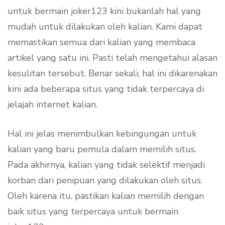
untuk bermain joker123 kini bukanlah hal yang
mudah untuk dilakukan oleh kalian. Kami dapat
memastikan semua dari kalian yang membaca
artikel yang satu ini. Pasti telah mengetahui alasan
kesulitan tersebut. Benar sekali, hal ini dikarenakan
kini ada beberapa situs yang tidak terpercaya di
jelajah internet kalian.
Hal ini jelas menimbulkan kebingungan untuk
kalian yang baru pemula dalam memilih situs.
Pada akhirnya, kalian yang tidak selektif menjadi
korban dari penipuan yang dilakukan oleh situs.
Oleh karena itu, pastikan kalian memilih dengan
baik situs yang terpercaya untuk bermain