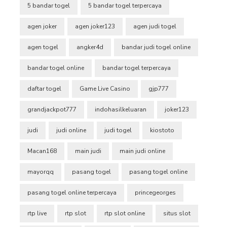
5 bandar togel
5 bandar togel terpercaya
agen joker
agen joker123
agen judi togel
agen togel
angker4d
bandar judi togel online
bandar togel online
bandar togel terpercaya
daftar togel
Game Live Casino
gjp777
grandjackpot777
indohasilkeluaran
joker123
judi
judi online
judi togel
kiostoto
Macan168
main judi
main judi online
mayorqq
pasang togel
pasang togel online
pasang togel online terpercaya
princegeorges
rtp live
rtp slot
rtp slot online
situs slot