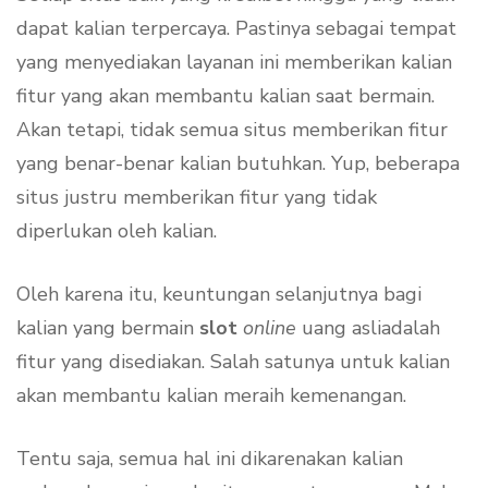
dapat kalian terpercaya. Pastinya sebagai tempat
yang menyediakan layanan ini memberikan kalian
fitur yang akan membantu kalian saat bermain.
Akan tetapi, tidak semua situs memberikan fitur
yang benar-benar kalian butuhkan. Yup, beberapa
situs justru memberikan fitur yang tidak
diperlukan oleh kalian.
Oleh karena itu, keuntungan selanjutnya bagi
kalian yang bermain
slot
online
uang asliadalah
fitur yang disediakan. Salah satunya untuk kalian
akan membantu kalian meraih kemenangan.
Tentu saja, semua hal ini dikarenakan kalian