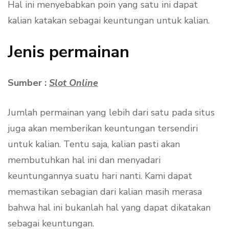
Hal ini menyebabkan poin yang satu ini dapat
kalian katakan sebagai keuntungan untuk kalian.
Jenis permainan
Sumber :
Slot Online
Jumlah permainan yang lebih dari satu pada situs
juga akan memberikan keuntungan tersendiri
untuk kalian. Tentu saja, kalian pasti akan
membutuhkan hal ini dan menyadari
keuntungannya suatu hari nanti. Kami dapat
memastikan sebagian dari kalian masih merasa
bahwa hal ini bukanlah hal yang dapat dikatakan
sebagai keuntungan.