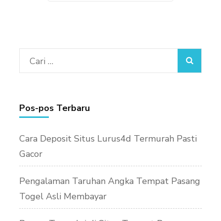
Cari
untuk:
Pos-pos Terbaru
Cara Deposit Situs Lurus4d Termurah Pasti
Gacor
Pengalaman Taruhan Angka Tempat Pasang
Togel Asli Membayar