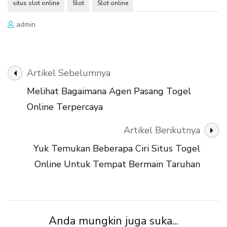
situs slot online
Slot
Slot online
admin
Navigasi
Artikel Sebelumnya
Artikel
Melihat Bagaimana Agen Pasang Togel
Online Terpercaya
Artikel Berikutnya
Yuk Temukan Beberapa Ciri Situs Togel
Online Untuk Tempat Bermain Taruhan
Anda mungkin juga suka...