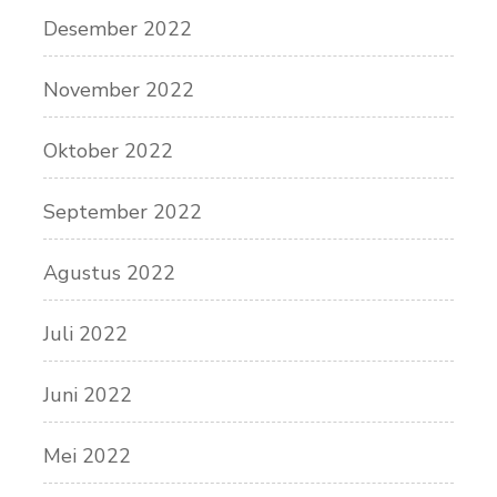
Desember 2022
November 2022
Oktober 2022
September 2022
Agustus 2022
Juli 2022
Juni 2022
Mei 2022