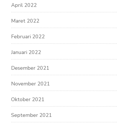
April 2022
Maret 2022
Februari 2022
Januari 2022
Desember 2021
November 2021
Oktober 2021
September 2021