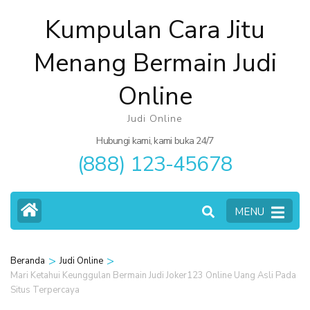
Lompat
Kumpulan Cara Jitu
ke
konten
Menang Bermain Judi
(Tekan
Online
Enter)
Judi Online
Hubungi kami, kami buka 24/7
(888) 123-45678
MENU
>
>
Beranda
Judi Online
Mari Ketahui Keunggulan Bermain Judi Joker123 Online Uang Asli Pada
Situs Terpercaya