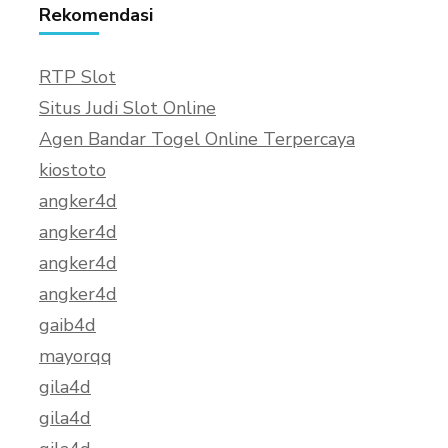
Rekomendasi
RTP Slot
Situs Judi Slot Online
Agen Bandar Togel Online Terpercaya
kiostoto
angker4d
angker4d
angker4d
angker4d
gaib4d
mayorqq
gila4d
gila4d