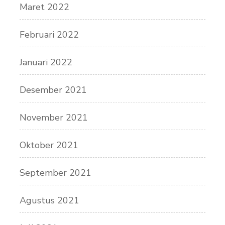
Maret 2022
Februari 2022
Januari 2022
Desember 2021
November 2021
Oktober 2021
September 2021
Agustus 2021