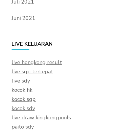
Juli 2021
Juni 2021
LIVE KELUARAN
live hongkong result
live sgp tercepat
live sdy
kocok hk
kocok sgp
kocok sdy
live draw kingkongpools
paito sdy