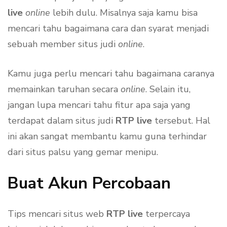
live
online
lebih dulu. Misalnya saja kamu bisa
mencari tahu bagaimana cara dan syarat menjadi
sebuah member situs judi
online
.
Kamu juga perlu mencari tahu bagaimana caranya
memainkan taruhan secara
online
. Selain itu,
jangan lupa mencari tahu fitur apa saja yang
terdapat dalam situs judi
RTP live
tersebut. Hal
ini akan sangat membantu kamu guna terhindar
dari situs palsu yang gemar menipu.
Buat Akun Percobaan
Tips mencari situs web
RTP live
terpercaya