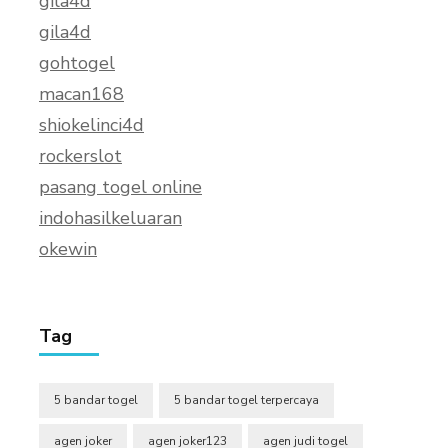
gila4d
gila4d
gohtogel
macan168
shiokelinci4d
rockerslot
pasang togel online
indohasilkeluaran
okewin
Tag
5 bandar togel
5 bandar togel terpercaya
agen joker
agen joker123
agen judi togel