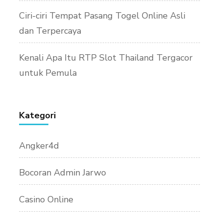
Ciri-ciri Tempat Pasang Togel Online Asli
dan Terpercaya
Kenali Apa Itu RTP Slot Thailand Tergacor
untuk Pemula
Kategori
Angker4d
Bocoran Admin Jarwo
Casino Online