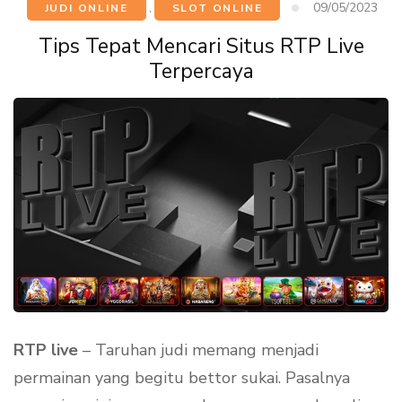
09/05/2023
JUDI ONLINE
,
SLOT ONLINE
Tips Tepat Mencari Situs RTP Live
Terpercaya
RTP live
– Taruhan judi memang menjadi
permainan yang begitu bettor sukai. Pasalnya