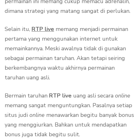
permainan ini memang cukup memacu adrenalin,
dimana strategi yang matang sangat di perlukan.
Selain itu,
RTP live
memang menjadi permainan
pertama yang menggunakan internet untuk
memainkannya. Meski awalnya tidak di gunakan
sebagai permainan taruhan. Akan tetapi seiring
berkembangnya waktu akhirnya permainan
taruhan uang asli.
Bermain taruhan
RTP live
uang asli secara
online
memang sangat menguntungkan. Pasalnya setiap
situs judi
online
menawarkan begitu banyak bonus
yang menggiurkan. Bahkan untuk mendapatkan
bonus juga tidak begitu sulit.