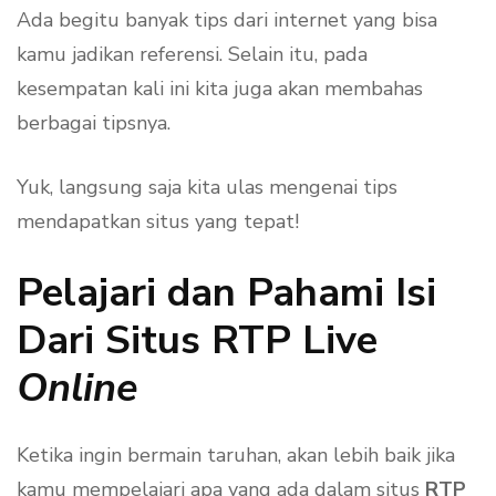
Ada begitu banyak tips dari internet yang bisa
kamu jadikan referensi. Selain itu, pada
kesempatan kali ini kita juga akan membahas
berbagai tipsnya.
Yuk, langsung saja kita ulas mengenai tips
mendapatkan situs yang tepat!
Pelajari dan Pahami Isi
Dari Situs RTP Live
Online
Ketika ingin bermain taruhan, akan lebih baik jika
kamu mempelajari apa yang ada dalam situs
RTP