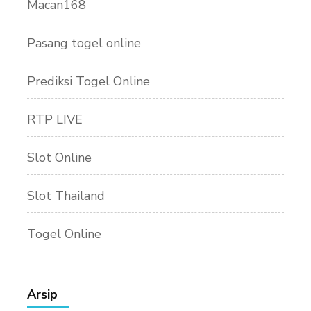
Macan168
Pasang togel online
Prediksi Togel Online
RTP LIVE
Slot Online
Slot Thailand
Togel Online
Arsip