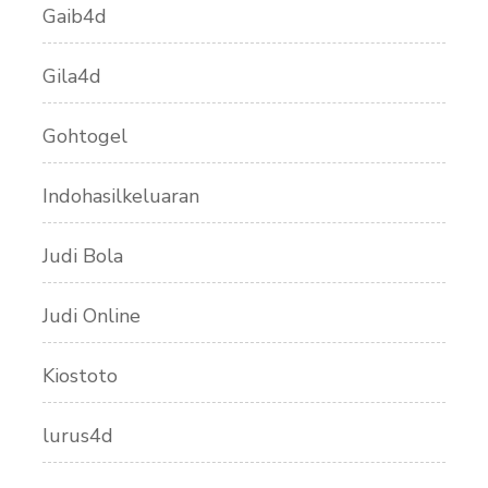
Gaib4d
Gila4d
Gohtogel
Indohasilkeluaran
Judi Bola
Judi Online
Kiostoto
lurus4d