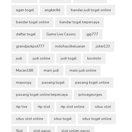
agen togel
angker4d
bandar judi togel online
bandar togel online
bandar togel terpercaya
daftar togel
Game Live Casino
gjp777
grandjackpot777
indohasilkeluaran
joker123
judi
judi online
judi togel
kiostoto
Macan168
main judi
main judi online
mayorqq
pasang togel
pasang togel online
pasang togel online terpercaya
princegeorges
rtp live
rtp slot
rtp slot online
situs slot
situs slot online
situs togel
situs togel online
Slot
slot gacor
slot onlien gacor