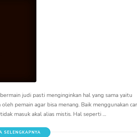
bermain judi pasti menginginkan hal yang sama yaitu
n oleh pemain agar bisa menang. Baik menggunakan ca
idak masuk akal alias mistis. Hal seperti …
A SELENGKAPNYA