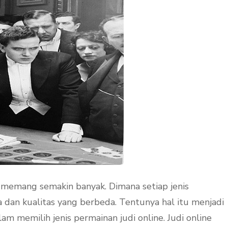
ni memang semakin banyak. Dimana setiap jenis
ia dan kualitas yang berbeda. Tentunya hal itu menjadi
m memilih jenis permainan judi online. Judi online