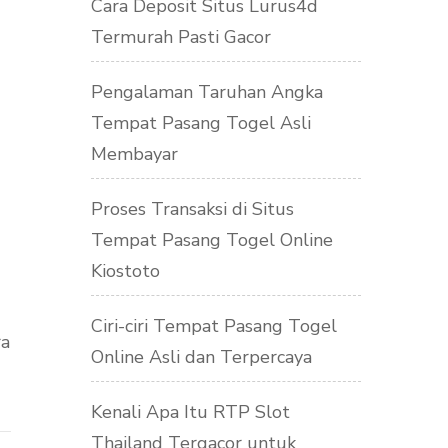
Cara Deposit Situs Lurus4d
Termurah Pasti Gacor
Pengalaman Taruhan Angka
Tempat Pasang Togel Asli
Membayar
Proses Transaksi di Situs
Tempat Pasang Togel Online
Kiostoto
Ciri-ciri Tempat Pasang Togel
ra
Online Asli dan Terpercaya
Kenali Apa Itu RTP Slot
Thailand Tergacor untuk