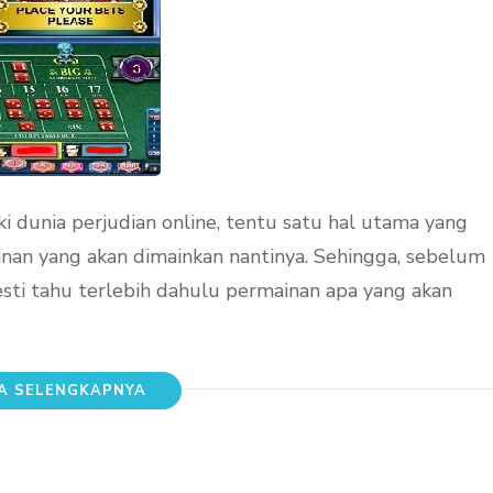
i dunia perjudian online, tentu satu hal utama yang
inan yang akan dimainkan nantinya. Sehingga, sebelum
sti tahu terlebih dahulu permainan apa yang akan
A SELENGKAPNYA