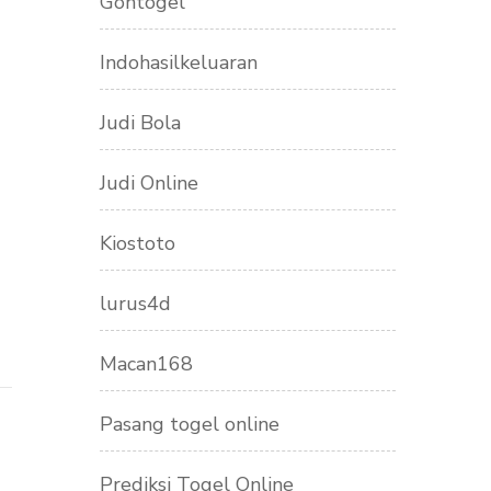
Gohtogel
Indohasilkeluaran
Judi Bola
Judi Online
Kiostoto
lurus4d
Macan168
Pasang togel online
Prediksi Togel Online