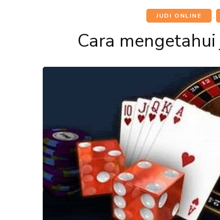
JUDI ONLINE
,
Cara mengetahui j