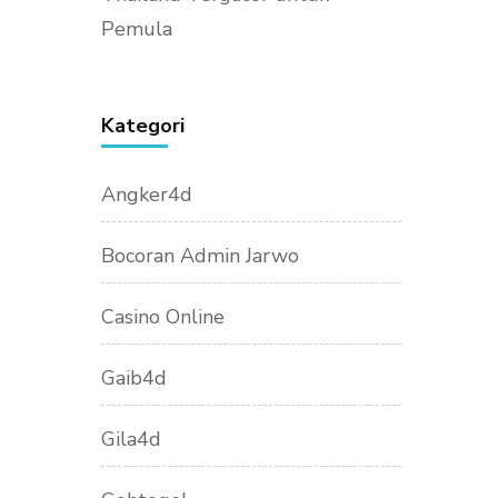
Pemula
Kategori
g
Angker4d
Bocoran Admin Jarwo
Casino Online
Gaib4d
Gila4d