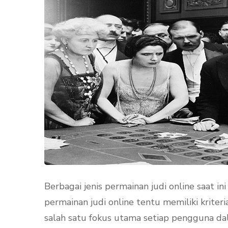
Berbagai jenis permainan judi online saat i
permainan judi online tentu memiliki kriter
salah satu fokus utama setiap pengguna dala