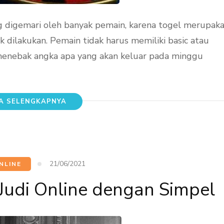
ng digemari oleh banyak pemain, karena togel merupak
dilakukan. Pemain tidak harus memiliki basic atau
 menebak angka apa yang akan keluar pada minggu
A SELENGKAPNYA
21/06/2021
ONLINE
 Judi Online dengan Simpel