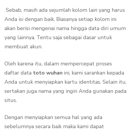
Sebab, masih ada sejumlah kolom lain yang harus
Anda isi dengan baik. Biasanya setiap kolom ini
akan berisi mengenai nama hingga data diri umum
yang lainnya. Tentu saja sebagai dasar untuk
membuat akun.
Oleh karena itu, dalam mempercepat proses
daftar data
toto wuhan
ini, kami sarankan kepada
Anda untuk menyiapkan kartu identitas. Selain itu,
sertakan juga nama yang ingin Anda gunakan pada
situs.
Dengan menyiapkan semua hal yang ada
sebelumnya secara baik maka kami dapat