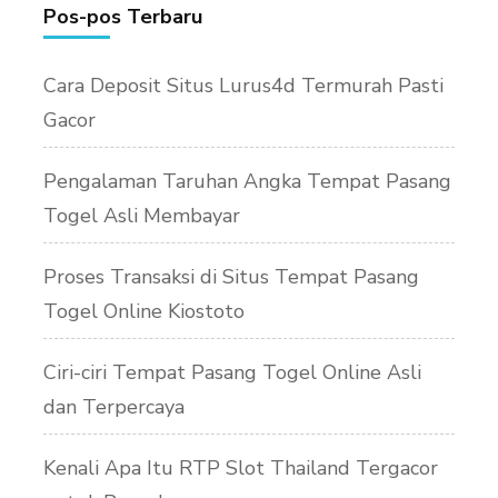
Pos-pos Terbaru
Cara Deposit Situs Lurus4d Termurah Pasti
Gacor
Pengalaman Taruhan Angka Tempat Pasang
Togel Asli Membayar
Proses Transaksi di Situs Tempat Pasang
Togel Online Kiostoto
Ciri-ciri Tempat Pasang Togel Online Asli
dan Terpercaya
Kenali Apa Itu RTP Slot Thailand Tergacor