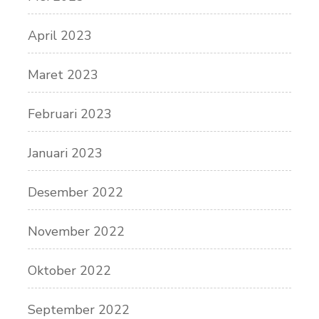
April 2023
Maret 2023
Februari 2023
Januari 2023
Desember 2022
November 2022
Oktober 2022
September 2022