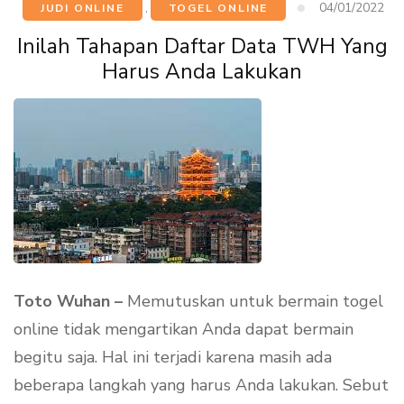
04/01/2022
JUDI ONLINE
,
TOGEL ONLINE
Inilah Tahapan Daftar Data TWH Yang
Harus Anda Lakukan
Toto Wuhan –
Memutuskan untuk bermain togel
online tidak mengartikan Anda dapat bermain
begitu saja. Hal ini terjadi karena masih ada
beberapa langkah yang harus Anda lakukan. Sebut