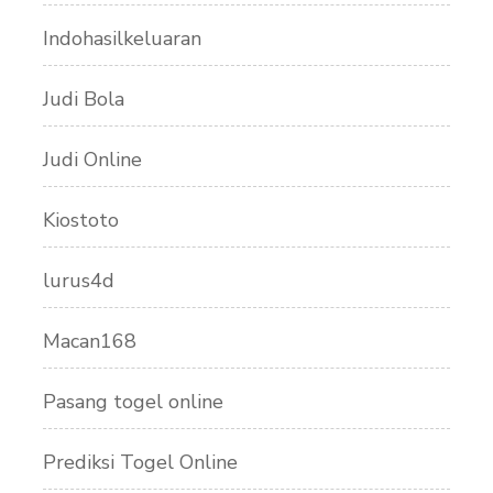
Indohasilkeluaran
Judi Bola
Judi Online
Kiostoto
lurus4d
Macan168
Pasang togel online
Prediksi Togel Online