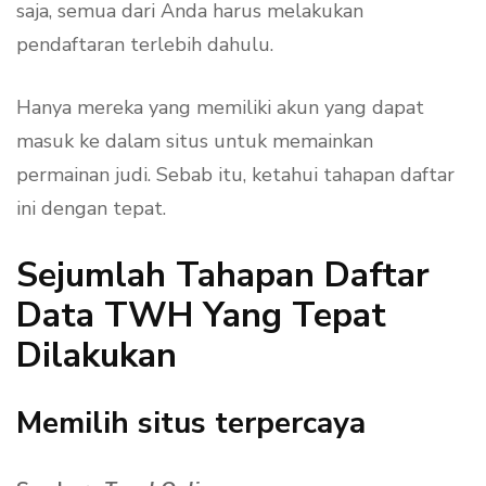
saja, semua dari Anda harus melakukan
pendaftaran terlebih dahulu.
Hanya mereka yang memiliki akun yang dapat
masuk ke dalam situs untuk memainkan
permainan judi. Sebab itu, ketahui tahapan daftar
ini dengan tepat.
Sejumlah Tahapan Daftar
Data TWH Yang Tepat
Dilakukan
Memilih situs terpercaya