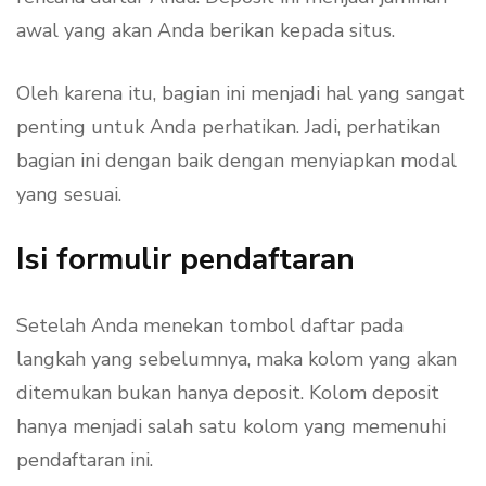
awal yang akan Anda berikan kepada situs.
Oleh karena itu, bagian ini menjadi hal yang sangat
penting untuk Anda perhatikan. Jadi, perhatikan
bagian ini dengan baik dengan menyiapkan modal
yang sesuai.
Isi formulir pendaftaran
Setelah Anda menekan tombol daftar pada
langkah yang sebelumnya, maka kolom yang akan
ditemukan bukan hanya deposit. Kolom deposit
hanya menjadi salah satu kolom yang memenuhi
pendaftaran ini.