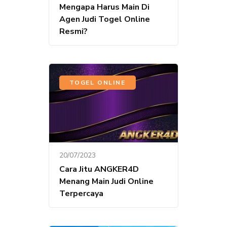
Mengapa Harus Main Di
Agen Judi Togel Online
Resmi?
TOGEL ONLINE
20/07/2023
Cara Jitu ANGKER4D
Menang Main Judi Online
Terpercaya