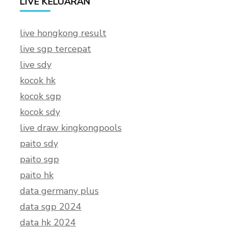
LIVE KELUARAN
live hongkong result
live sgp tercepat
live sdy
kocok hk
kocok sgp
kocok sdy
live draw kingkongpools
paito sdy
paito sgp
paito hk
data germany plus
data sgp 2024
data hk 2024