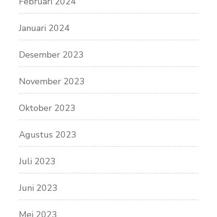
Februari 2024
Januari 2024
Desember 2023
November 2023
Oktober 2023
Agustus 2023
Juli 2023
Juni 2023
Mei 2023