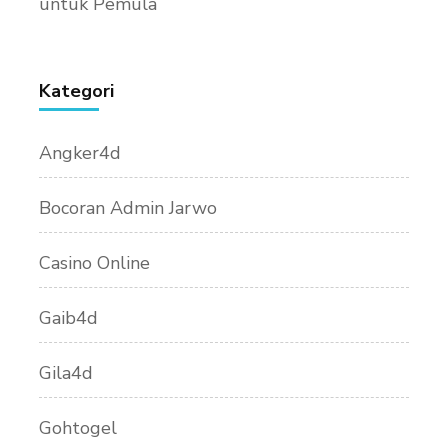
untuk Pemula
Kategori
Angker4d
Bocoran Admin Jarwo
Casino Online
Gaib4d
Gila4d
Gohtogel