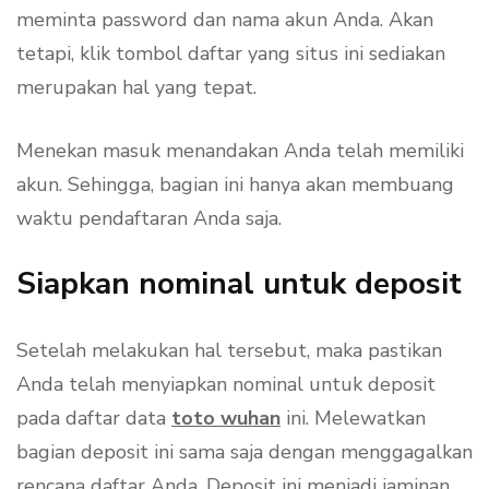
meminta password dan nama akun Anda. Akan
tetapi, klik tombol daftar yang situs ini sediakan
merupakan hal yang tepat.
Menekan masuk menandakan Anda telah memiliki
akun. Sehingga, bagian ini hanya akan membuang
waktu pendaftaran Anda saja.
Siapkan nominal untuk deposit
Setelah melakukan hal tersebut, maka pastikan
Anda telah menyiapkan nominal untuk deposit
pada daftar data
toto wuhan
ini. Melewatkan
bagian deposit ini sama saja dengan menggagalkan
rencana daftar Anda. Deposit ini menjadi jaminan