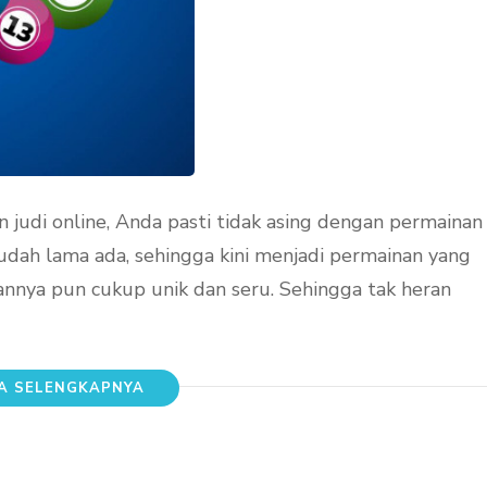
udi online, Anda pasti tidak asing dengan permainan
udah lama ada, sehingga kini menjadi permainan yang
nannya pun cukup unik dan seru. Sehingga tak heran
A SELENGKAPNYA