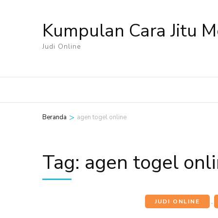
Lompat
ke
Kumpulan Cara Jitu M
konten
Judi Online
(Tekan
Enter)
>
Beranda
agen togel online
Tag:
agen togel onl
JUDI ONLINE
,