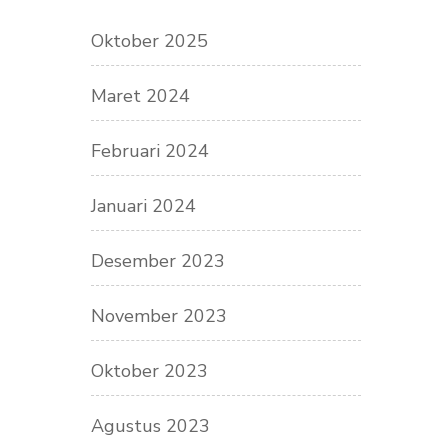
Oktober 2025
Maret 2024
Februari 2024
Januari 2024
Desember 2023
November 2023
Oktober 2023
Agustus 2023