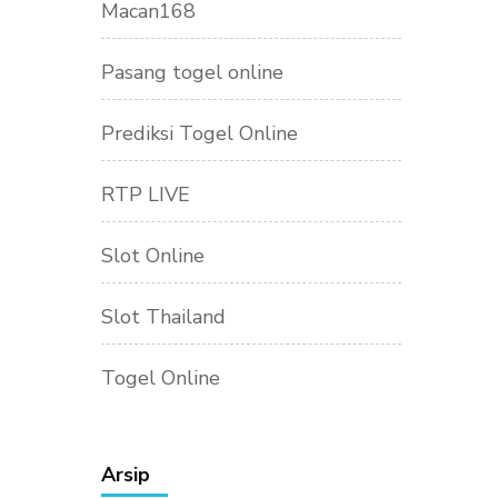
Macan168
Pasang togel online
Prediksi Togel Online
RTP LIVE
Slot Online
Slot Thailand
Togel Online
Arsip