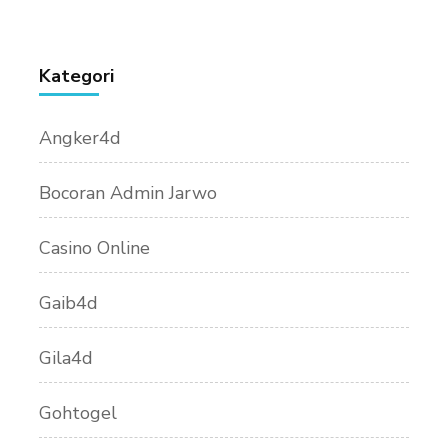
Kategori
Angker4d
Bocoran Admin Jarwo
Casino Online
Gaib4d
Gila4d
Gohtogel