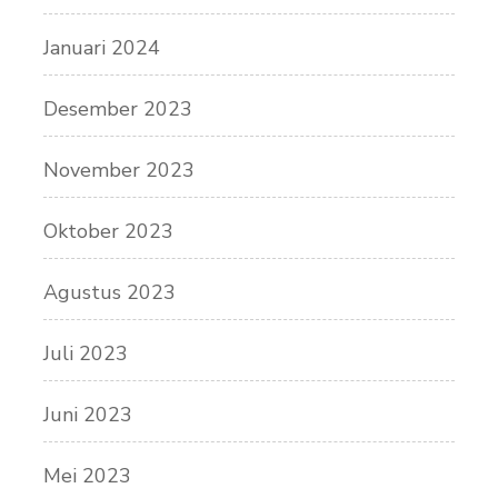
Januari 2024
Desember 2023
November 2023
Oktober 2023
Agustus 2023
Juli 2023
Juni 2023
Mei 2023