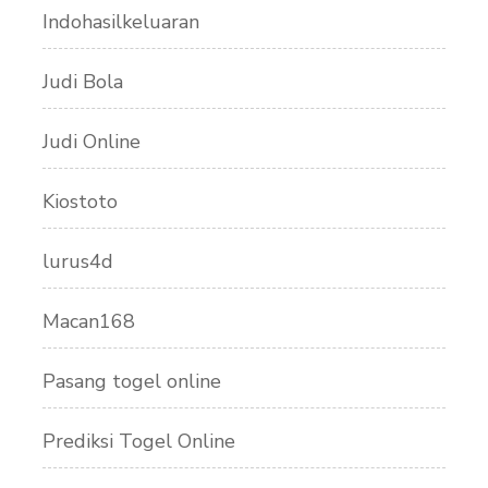
Indohasilkeluaran
Judi Bola
Judi Online
Kiostoto
lurus4d
Macan168
Pasang togel online
Prediksi Togel Online