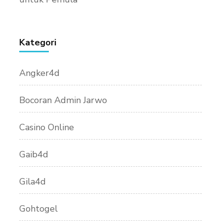
Kategori
Angker4d
Bocoran Admin Jarwo
Casino Online
Gaib4d
Gila4d
Gohtogel