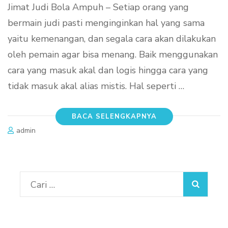
Jimat Judi Bola Ampuh – Setiap orang yang
bermain judi pasti menginginkan hal yang sama
yaitu kemenangan, dan segala cara akan dilakukan
oleh pemain agar bisa menang. Baik menggunakan
cara yang masuk akal dan logis hingga cara yang
tidak masuk akal alias mistis. Hal seperti …
BACA SELENGKAPNYA
admin
Cari
untuk: