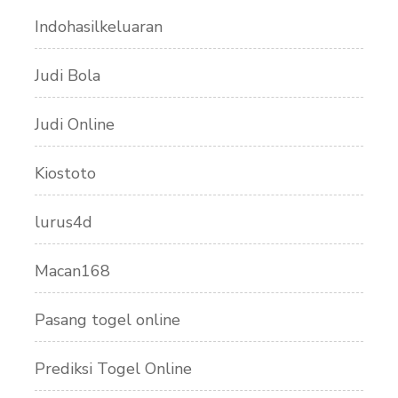
Indohasilkeluaran
Judi Bola
Judi Online
Kiostoto
lurus4d
Macan168
Pasang togel online
Prediksi Togel Online