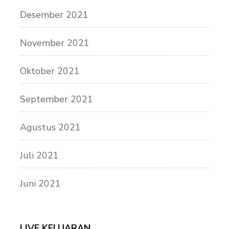
Desember 2021
November 2021
Oktober 2021
September 2021
Agustus 2021
Juli 2021
Juni 2021
LIVE KELUARAN