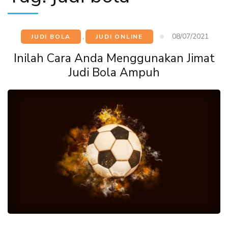
08/07/2021
JUDI BOLA
,
JUDI ONLINE
Inilah Cara Anda Menggunakan Jimat
Judi Bola Ampuh