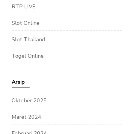
RTP LIVE
Slot Online
Slot Thailand
Togel Online
Arsip
Oktober 2025
Maret 2024
Februari 2024