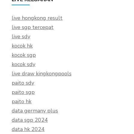
live hongkong result
live sgp tercepat
live sdy
kocok hk
kocok sgp
kocok sdy
live draw kingkongpools
paito sdy
paito sgp
paito hk
data germany plus
data sgp 2024
data hk 2024