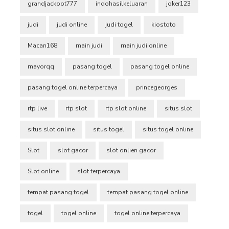
grandjackpot777
indohasilkeluaran
joker123
judi
judi online
judi togel
kiostoto
Macan168
main judi
main judi online
mayorqq
pasang togel
pasang togel online
pasang togel online terpercaya
princegeorges
rtp live
rtp slot
rtp slot online
situs slot
situs slot online
situs togel
situs togel online
Slot
slot gacor
slot onlien gacor
Slot online
slot terpercaya
tempat pasang togel
tempat pasang togel online
togel
togel online
togel online terpercaya