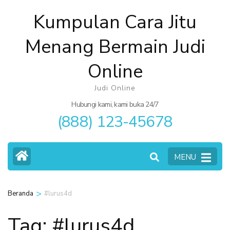
Lompat
Kumpulan Cara Jitu
ke
konten
Menang Bermain Judi
(Tekan
Online
Enter)
Judi Online
Hubungi kami, kami buka 24/7
(888) 123-45678
MENU
>
Beranda
#lurus4d
Tag:
#lurus4d