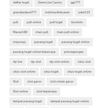
daftar togel
Game Live Casino
gjp777
grandjackpot777
indohasilkeluaran
joker123
judi
judi online
judi togel
kiostoto
Macan168
main judi
main judi online
mayorqq
pasang togel
pasang togel online
pasang togel online terpercaya
princegeorges
rtp live
rtp slot
rtp slot online
situs slot
situs slot online
situs togel
situs togel online
Slot
slot gacor
slot onlien gacor
Slot online
slot terpercaya
tempat pasang togel
tempat pasang togel online