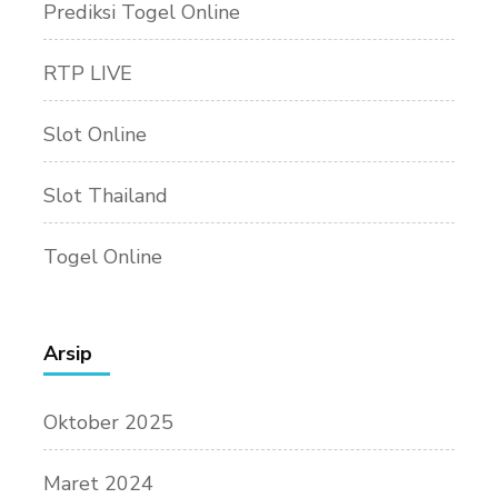
Prediksi Togel Online
RTP LIVE
Slot Online
Slot Thailand
Togel Online
Arsip
Oktober 2025
Maret 2024