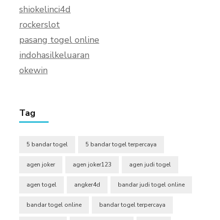
shiokelinci4d
rockerslot
pasang togel online
indohasilkeluaran
okewin
Tag
5 bandar togel
5 bandar togel terpercaya
agen joker
agen joker123
agen judi togel
agen togel
angker4d
bandar judi togel online
bandar togel online
bandar togel terpercaya