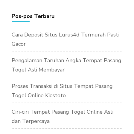
Pos-pos Terbaru
Cara Deposit Situs Lurus4d Termurah Pasti
Gacor
Pengalaman Taruhan Angka Tempat Pasang
Togel Asli Membayar
Proses Transaksi di Situs Tempat Pasang
Togel Online Kiostoto
Ciri-ciri Tempat Pasang Togel Online Asli
dan Terpercaya