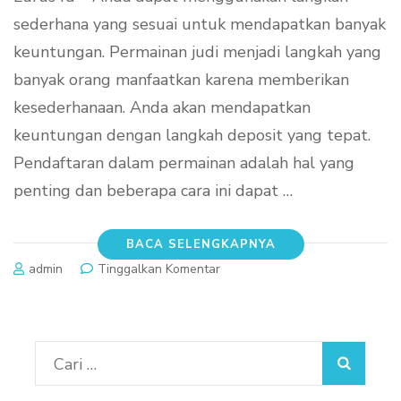
sederhana yang sesuai untuk mendapatkan banyak
keuntungan. Permainan judi menjadi langkah yang
banyak orang manfaatkan karena memberikan
kesederhanaan. Anda akan mendapatkan
keuntungan dengan langkah deposit yang tepat.
Pendaftaran dalam permainan adalah hal yang
penting dan beberapa cara ini dapat …
BACA SELENGKAPNYA
pada
admin
Tinggalkan Komentar
Cara
Deposit
Situs
Lurus4d
Cari
Termurah
Pasti
untuk:
Gacor