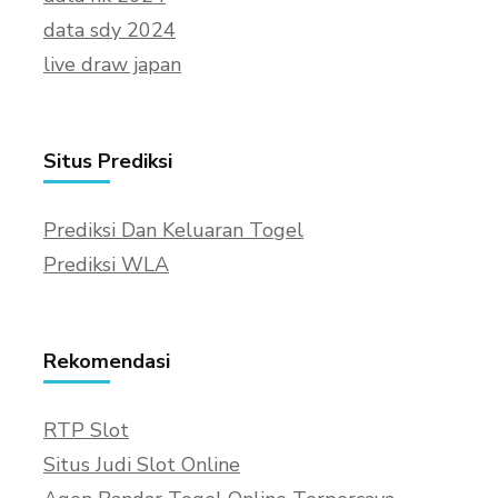
data sdy 2024
live draw japan
Situs Prediksi
Prediksi Dan Keluaran Togel
Prediksi WLA
Rekomendasi
RTP Slot
Situs Judi Slot Online