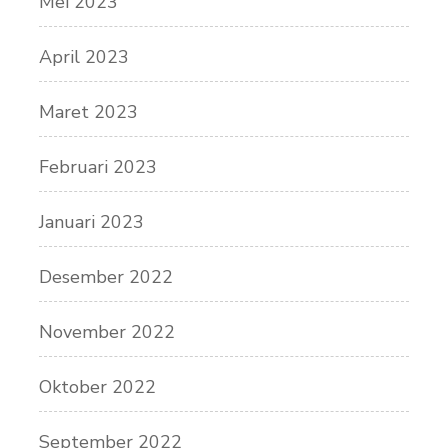
Mei 2023
April 2023
Maret 2023
Februari 2023
Januari 2023
Desember 2022
November 2022
Oktober 2022
September 2022