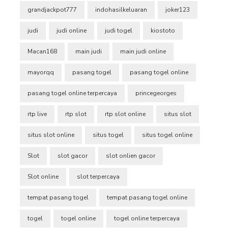
grandjackpot777
indohasilkeluaran
joker123
judi
judi online
judi togel
kiostoto
Macan168
main judi
main judi online
mayorqq
pasang togel
pasang togel online
pasang togel online terpercaya
princegeorges
rtp live
rtp slot
rtp slot online
situs slot
situs slot online
situs togel
situs togel online
Slot
slot gacor
slot onlien gacor
Slot online
slot terpercaya
tempat pasang togel
tempat pasang togel online
togel
togel online
togel online terpercaya