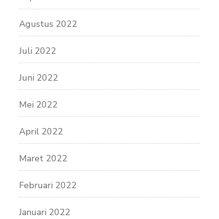
Agustus 2022
Juli 2022
Juni 2022
Mei 2022
April 2022
Maret 2022
Februari 2022
Januari 2022