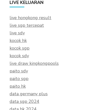
LIVE KELUARAN
live hongkong result
live sgp tercepat
live sdy
kocok hk
kocok sgp
kocok sdy
live draw kingkongpools
paito sdy
paito sgp
paito hk
data germany plus
data sgp 2024
data hk 2024