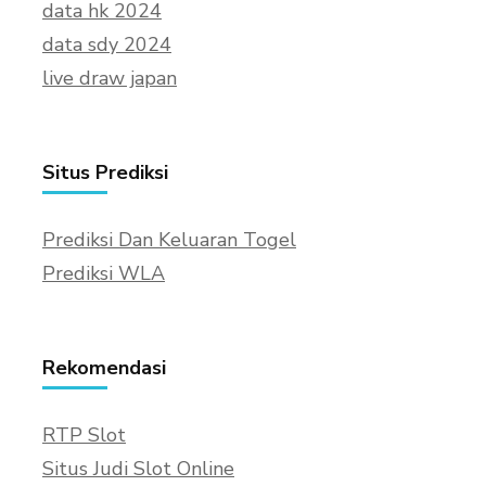
data hk 2024
data sdy 2024
live draw japan
Situs Prediksi
Prediksi Dan Keluaran Togel
Prediksi WLA
Rekomendasi
RTP Slot
Situs Judi Slot Online