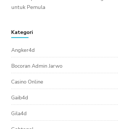
untuk Pemula
Kategori
Angker4d
Bocoran Admin Jarwo
Casino Online
Gaib4d
Gila4d