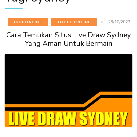
23/10/2022
JUDI ONLINE
,
TOGEL ONLINE
Cara Temukan Situs Live Draw Sydney
Yang Aman Untuk Bermain