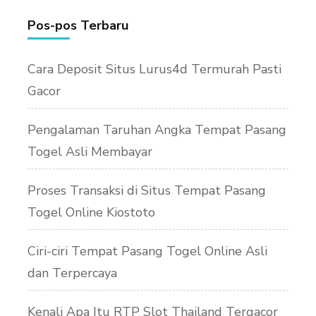
Pos-pos Terbaru
Cara Deposit Situs Lurus4d Termurah Pasti
Gacor
Pengalaman Taruhan Angka Tempat Pasang
Togel Asli Membayar
Proses Transaksi di Situs Tempat Pasang
Togel Online Kiostoto
Ciri-ciri Tempat Pasang Togel Online Asli
dan Terpercaya
Kenali Apa Itu RTP Slot Thailand Tergacor