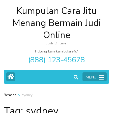
Lompat
Kumpulan Cara Jitu
ke
konten
Menang Bermain Judi
(Tekan
Online
Enter)
Judi Online
Hubungi kami, kami buka 24/7
(888) 123-45678
MENU
>
Beranda
sydney
Tag:
sydney