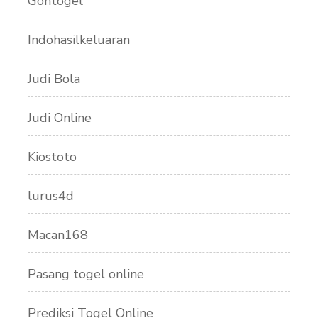
Gohtogel
Indohasilkeluaran
Judi Bola
Judi Online
Kiostoto
lurus4d
Macan168
Pasang togel online
Prediksi Togel Online