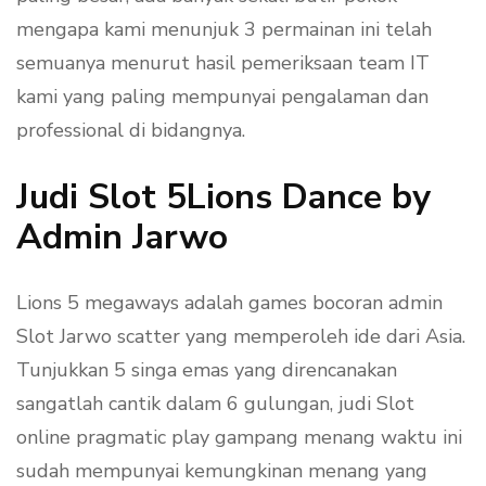
mengapa kami menunjuk 3 permainan ini telah
semuanya menurut hasil pemeriksaan team IT
kami yang paling mempunyai pengalaman dan
professional di bidangnya.
Judi Slot 5Lions Dance by
Admin Jarwo
Lions 5 megaways adalah games bocoran admin
Slot Jarwo scatter yang memperoleh ide dari Asia.
Tunjukkan 5 singa emas yang direncanakan
sangatlah cantik dalam 6 gulungan, judi Slot
online pragmatic play gampang menang waktu ini
sudah mempunyai kemungkinan menang yang