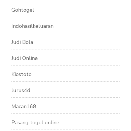
Gohtogel
Indohasilkeluaran
Judi Bola
Judi Online
Kiostoto
lurus4d
Macan168
Pasang togel online