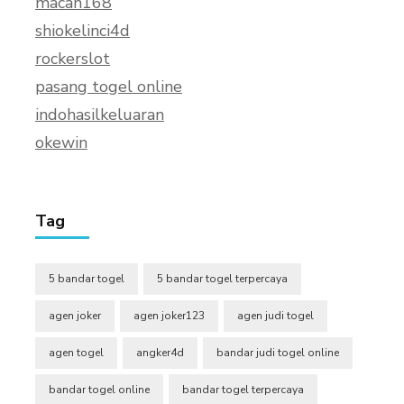
macan168
shiokelinci4d
rockerslot
pasang togel online
indohasilkeluaran
okewin
Tag
5 bandar togel
5 bandar togel terpercaya
agen joker
agen joker123
agen judi togel
agen togel
angker4d
bandar judi togel online
bandar togel online
bandar togel terpercaya