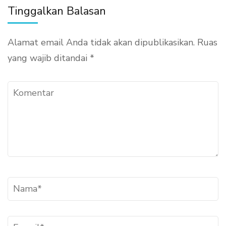
Tinggalkan Balasan
Alamat email Anda tidak akan dipublikasikan.
Ruas
yang wajib ditandai
*
Komentar
Nama
*
E-