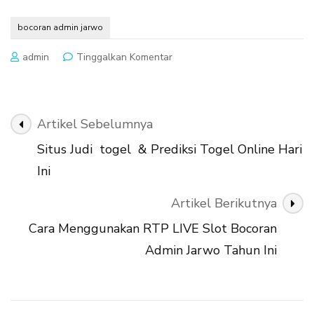
bocoran admin jarwo
pada
admin
Tinggalkan Komentar
Rekomendasi
Bocoran
Admin
Jarwo
Navigasi
Artikel Sebelumnya
Slot
Artikel
Microgaming
Situs Judi togel & Prediksi Togel Online Hari
Ini
Artikel Berikutnya
Cara Menggunakan RTP LIVE Slot Bocoran
Admin Jarwo Tahun Ini