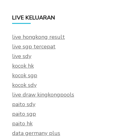
LIVE KELUARAN
live hongkong result
live sgp tercepat
live sdy
kocok hk
kocok sgp
kocok sdy
live draw kingkongpools
paito sdy
paito sgp
paito hk
data germany plus