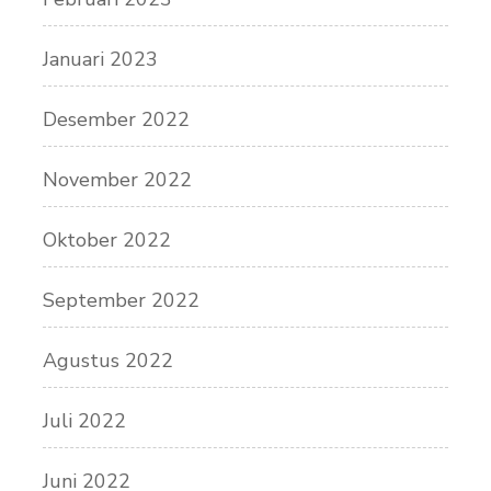
Januari 2023
Desember 2022
November 2022
Oktober 2022
September 2022
Agustus 2022
Juli 2022
Juni 2022