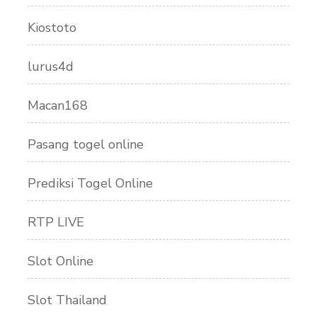
Kiostoto
lurus4d
Macan168
Pasang togel online
Prediksi Togel Online
RTP LIVE
Slot Online
Slot Thailand