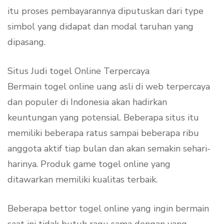
itu proses pembayarannya diputuskan dari type
simbol yang didapat dan modal taruhan yang
dipasang.
Situs Judi togel Online Terpercaya
Bermain togel online uang asli di web terpercaya
dan populer di Indonesia akan hadirkan
keuntungan yang potensial. Beberapa situs itu
memiliki beberapa ratus sampai beberapa ribu
anggota aktif tiap bulan dan akan semakin sehari-
harinya. Produk game togel online yang
ditawarkan memiliki kualitas terbaik.
Beberapa bettor togel online yang ingin bermain
saat ini tidak butuh ragu sama dengan yang