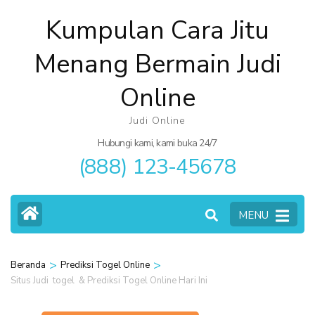
Lompat
Kumpulan Cara Jitu
ke
konten
Menang Bermain Judi
(Tekan
Online
Enter)
Judi Online
Hubungi kami, kami buka 24/7
(888) 123-45678
MENU
>
>
Beranda
Prediksi Togel Online
Situs Judi togel & Prediksi Togel Online Hari Ini