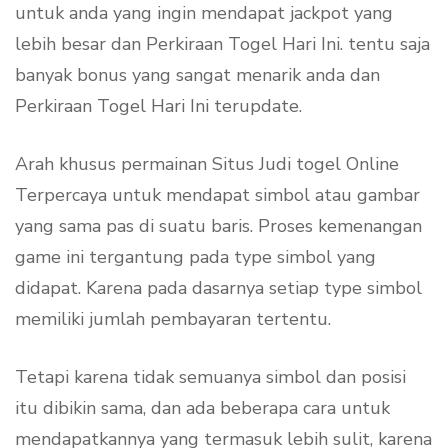
untuk anda yang ingin mendapat jackpot yang
lebih besar dan Perkiraan Togel Hari Ini. tentu saja
banyak bonus yang sangat menarik anda dan
Perkiraan Togel Hari Ini terupdate.
Arah khusus permainan Situs Judi togel Online
Terpercaya untuk mendapat simbol atau gambar
yang sama pas di suatu baris. Proses kemenangan
game ini tergantung pada type simbol yang
didapat. Karena pada dasarnya setiap type simbol
memiliki jumlah pembayaran tertentu.
Tetapi karena tidak semuanya simbol dan posisi
itu dibikin sama, dan ada beberapa cara untuk
mendapatkannya yang termasuk lebih sulit, karena