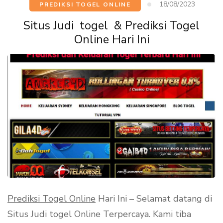
18/08/2023
PREDIKSI TOGEL ONLINE
Situs Judi togel & Prediksi Togel
Online Hari Ini
Prediksi Togel Online
Hari Ini – Selamat datang di
Situs Judi togel Online Terpercaya. Kami tiba