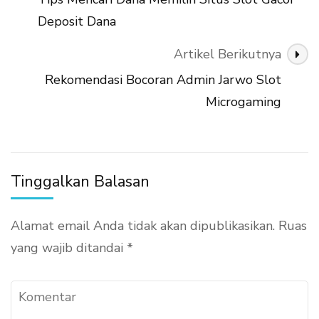
Online
Deposit Dana
Hari
Ini
Artikel Berikutnya
Rekomendasi Bocoran Admin Jarwo Slot
Microgaming
Tinggalkan Balasan
Alamat email Anda tidak akan dipublikasikan.
Ruas
yang wajib ditandai
*
Komentar