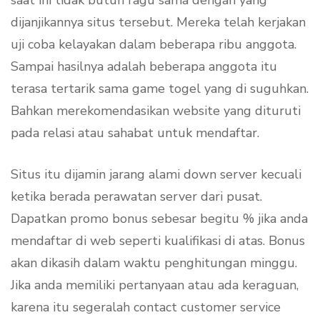
dijanjikannya situs tersebut. Mereka telah kerjakan
uji coba kelayakan dalam beberapa ribu anggota.
Sampai hasilnya adalah beberapa anggota itu
terasa tertarik sama game togel yang di suguhkan.
Bahkan merekomendasikan website yang dituruti
pada relasi atau sahabat untuk mendaftar.
Situs itu dijamin jarang alami down server kecuali
ketika berada perawatan server dari pusat.
Dapatkan promo bonus sebesar begitu % jika anda
mendaftar di web seperti kualifikasi di atas. Bonus
akan dikasih dalam waktu penghitungan minggu.
Jika anda memiliki pertanyaan atau ada keraguan,
karena itu segeralah contact customer service