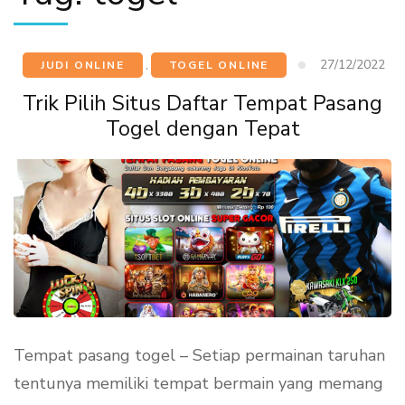
27/12/2022
JUDI ONLINE
,
TOGEL ONLINE
Trik Pilih Situs Daftar Tempat Pasang
Togel dengan Tepat
Tempat pasang togel – Setiap permainan taruhan
tentunya memiliki tempat bermain yang memang