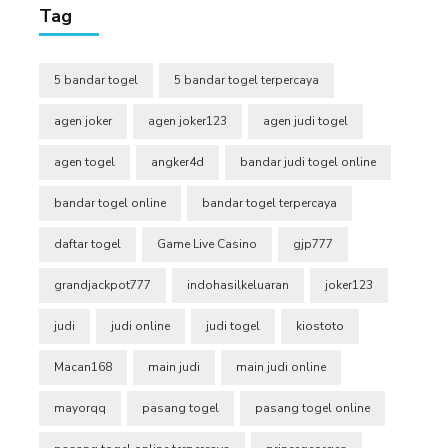
Tag
5 bandar togel
5 bandar togel terpercaya
agen joker
agen joker123
agen judi togel
agen togel
angker4d
bandar judi togel online
bandar togel online
bandar togel terpercaya
daftar togel
Game Live Casino
gjp777
grandjackpot777
indohasilkeluaran
joker123
judi
judi online
judi togel
kiostoto
Macan168
main judi
main judi online
mayorqq
pasang togel
pasang togel online