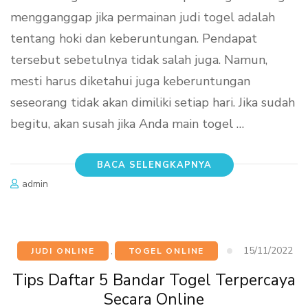
mengganggap jika permainan judi togel adalah
tentang hoki dan keberuntungan. Pendapat
tersebut sebetulnya tidak salah juga. Namun,
mesti harus diketahui juga keberuntungan
seseorang tidak akan dimiliki setiap hari. Jika sudah
begitu, akan susah jika Anda main togel …
BACA SELENGKAPNYA
admin
15/11/2022
JUDI ONLINE
,
TOGEL ONLINE
Tips Daftar 5 Bandar Togel Terpercaya
Secara Online