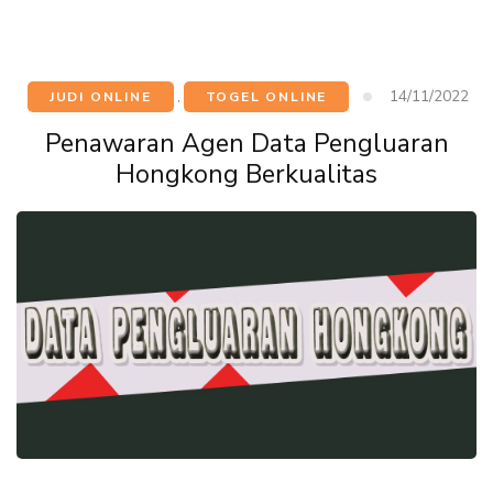
14/11/2022
JUDI ONLINE
,
TOGEL ONLINE
Penawaran Agen Data Pengluaran
Hongkong Berkualitas