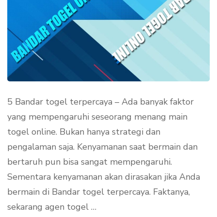
5 Bandar togel terpercaya – Ada banyak faktor
yang mempengaruhi seseorang menang main
togel online. Bukan hanya strategi dan
pengalaman saja. Kenyamanan saat bermain dan
bertaruh pun bisa sangat mempengaruhi.
Sementara kenyamanan akan dirasakan jika Anda
bermain di Bandar togel terpercaya. Faktanya,
sekarang agen togel …