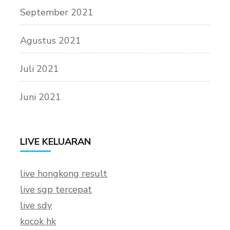
September 2021
Agustus 2021
Juli 2021
Juni 2021
LIVE KELUARAN
live hongkong result
live sgp tercepat
live sdy
kocok hk