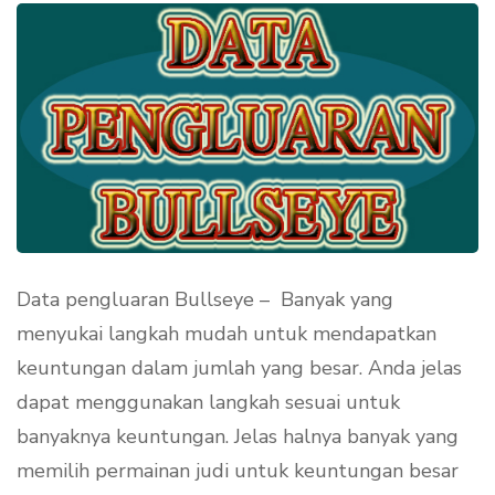
Data pengluaran Bullseye – Banyak yang
menyukai langkah mudah untuk mendapatkan
keuntungan dalam jumlah yang besar. Anda jelas
dapat menggunakan langkah sesuai untuk
banyaknya keuntungan. Jelas halnya banyak yang
memilih permainan judi untuk keuntungan besar