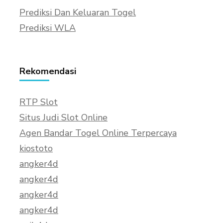
Prediksi Dan Keluaran Togel
Prediksi WLA
Rekomendasi
RTP Slot
Situs Judi Slot Online
Agen Bandar Togel Online Terpercaya
kiostoto
angker4d
angker4d
angker4d
angker4d