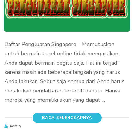
Daftar Pengluaran Singapore – Memutuskan
untuk bermain togel online tidak mengartikan
Anda dapat bermain begitu saja. Hal ini terjadi
karena masih ada beberapa langkah yang harus
Anda lakukan. Sebut saja, semua dari Anda harus
melakukan pendaftaran terlebih dahulu. Hanya
mereka yang memiliki akun yang dapat …
BACA SELENGKAPNYA
admin