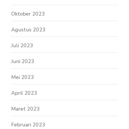
Oktober 2023
Agustus 2023
Juli 2023
Juni 2023
Mei 2023
April 2023
Maret 2023
Februari 2023