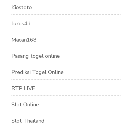
Kiostoto
lurus4d
Macan168
Pasang togel online
Prediksi Togel Online
RTP LIVE
Slot Online
Slot Thailand