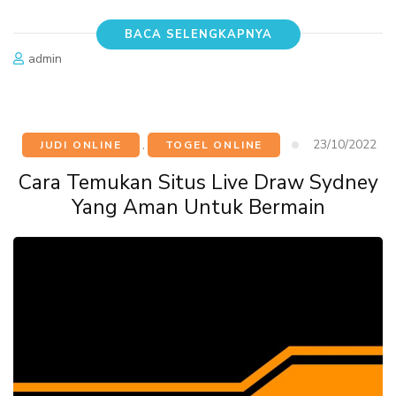
BACA SELENGKAPNYA
admin
23/10/2022
JUDI ONLINE
,
TOGEL ONLINE
Cara Temukan Situs Live Draw Sydney
Yang Aman Untuk Bermain