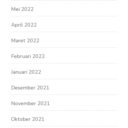
Mei 2022
April 2022
Maret 2022
Februari 2022
Januari 2022
Desember 2021
November 2021
Oktober 2021