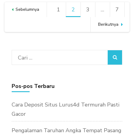
Paginasi
1
Halaman
2
Halaman
3
Halaman
…
7
Halam
Sebelumnya
pos
Berikutnya
Cari
untuk:
Pos-pos Terbaru
Cara Deposit Situs Lurus4d Termurah Pasti
Gacor
Pengalaman Taruhan Angka Tempat Pasang