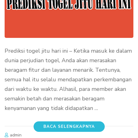
Prediksi togel jitu hari ini – Ketika masuk ke dalam
dunia perjudian togel, Anda akan merasakan
beragam fitur dan layanan menarik. Tentunya,
semua hal itu selalu mendapatkan perkembangan
dari waktu ke waktu. Alhasil, para member akan
semakin betah dan merasakan beragam
kenyamanan yang tidak didapatkan …
BACA SELENGKAPNYA
admin